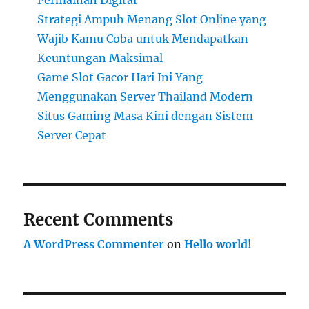
Permainan Digital
Strategi Ampuh Menang Slot Online yang
Wajib Kamu Coba untuk Mendapatkan
Keuntungan Maksimal
Game Slot Gacor Hari Ini Yang
Menggunakan Server Thailand Modern
Situs Gaming Masa Kini dengan Sistem
Server Cepat
Recent Comments
A WordPress Commenter
on
Hello world!