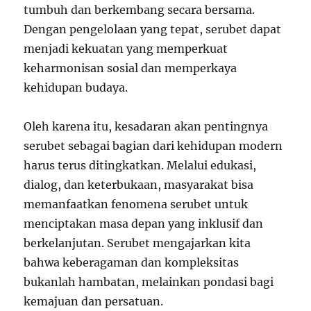
tumbuh dan berkembang secara bersama.
Dengan pengelolaan yang tepat, serubet dapat
menjadi kekuatan yang memperkuat
keharmonisan sosial dan memperkaya
kehidupan budaya.
Oleh karena itu, kesadaran akan pentingnya
serubet sebagai bagian dari kehidupan modern
harus terus ditingkatkan. Melalui edukasi,
dialog, dan keterbukaan, masyarakat bisa
memanfaatkan fenomena serubet untuk
menciptakan masa depan yang inklusif dan
berkelanjutan. Serubet mengajarkan kita
bahwa keberagaman dan kompleksitas
bukanlah hambatan, melainkan pondasi bagi
kemajuan dan persatuan.