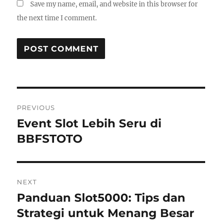
Save my name, email, and website in this browser for
the next time I comment.
Post
PREVIOUS
navigation
Event Slot Lebih Seru di
Previous
post:
BBFSTOTO
NEXT
Panduan Slot5000: Tips dan
Next
post:
Strategi untuk Menang Besar