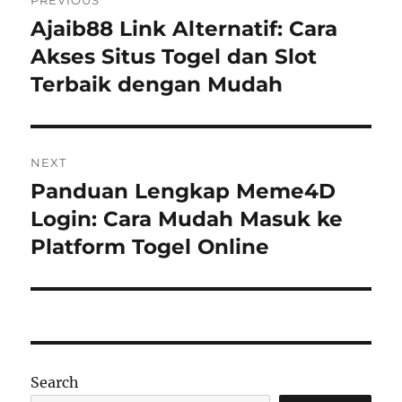
PREVIOUS
navigation
Ajaib88 Link Alternatif: Cara
Previous
post:
Akses Situs Togel dan Slot
Terbaik dengan Mudah
NEXT
Panduan Lengkap Meme4D
Next
post:
Login: Cara Mudah Masuk ke
Platform Togel Online
Search