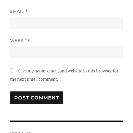
EMAIL
*
WEBSITE
Save my name, email, and website in this browser for
the next time I comment.
Post