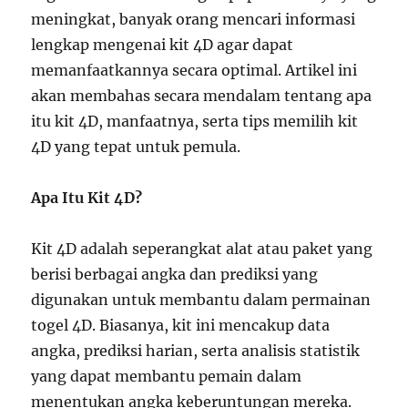
meningkat, banyak orang mencari informasi
lengkap mengenai kit 4D agar dapat
memanfaatkannya secara optimal. Artikel ini
akan membahas secara mendalam tentang apa
itu kit 4D, manfaatnya, serta tips memilih kit
4D yang tepat untuk pemula.
Apa Itu Kit 4D?
Kit 4D adalah seperangkat alat atau paket yang
berisi berbagai angka dan prediksi yang
digunakan untuk membantu dalam permainan
togel 4D. Biasanya, kit ini mencakup data
angka, prediksi harian, serta analisis statistik
yang dapat membantu pemain dalam
menentukan angka keberuntungan mereka.