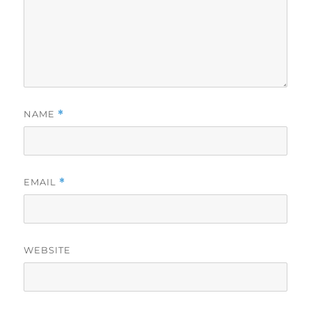
NAME
*
EMAIL
*
WEBSITE