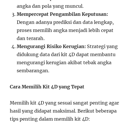
angka dan pola yang muncul.
Mempercepat Pengambilan Keputusan:
Dengan adanya prediksi dan data lengkap,
proses memilih angka menjadi lebih cepat
dan terarah.
Mengurangi Risiko Kerugian:
Strategi yang
didukung data dari kit 4D dapat membantu
mengurangi kerugian akibat tebak angka
sembarangan.
Cara Memilih Kit 4D yang Tepat
Memilih kit 4D yang sesuai sangat penting agar
hasil yang didapat maksimal. Berikut beberapa
tips penting dalam memilih kit 4D: