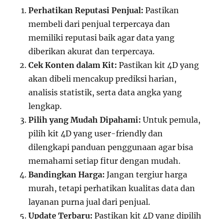
Perhatikan Reputasi Penjual:
Pastikan
membeli dari penjual terpercaya dan
memiliki reputasi baik agar data yang
diberikan akurat dan terpercaya.
Cek Konten dalam Kit:
Pastikan kit 4D yang
akan dibeli mencakup prediksi harian,
analisis statistik, serta data angka yang
lengkap.
Pilih yang Mudah Dipahami:
Untuk pemula,
pilih kit 4D yang user-friendly dan
dilengkapi panduan penggunaan agar bisa
memahami setiap fitur dengan mudah.
Bandingkan Harga:
Jangan tergiur harga
murah, tetapi perhatikan kualitas data dan
layanan purna jual dari penjual.
Update Terbaru:
Pastikan kit 4D yang dipilih