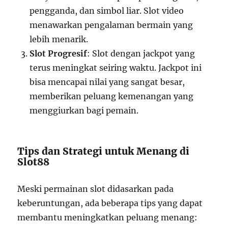
pengganda, dan simbol liar. Slot video
menawarkan pengalaman bermain yang
lebih menarik.
Slot Progresif
: Slot dengan jackpot yang
terus meningkat seiring waktu. Jackpot ini
bisa mencapai nilai yang sangat besar,
memberikan peluang kemenangan yang
menggiurkan bagi pemain.
Tips dan Strategi untuk Menang di
Slot88
Meski permainan slot didasarkan pada
keberuntungan, ada beberapa tips yang dapat
membantu meningkatkan peluang menang: