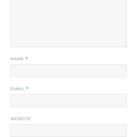
NAME
*
EMAIL
*
WEBSITE