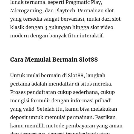
lunak ternama, seperti Pragmatic Play,
Microgaming, dan Playtech. Permainan slot
yang tersedia sangat bervariasi, mulai dari slot
klasik dengan 3 gulungan hingga slot video
modern dengan banyak fitur interaktif.
Cara Memulai Bermain Slot88
Untuk mulai bermain di Slot88, langkah
pertama adalah mendaftar di situs mereka.
Proses pendaftaran cukup sederhana, cukup
mengisi formulir dengan informasi pribadi
yang valid. Setelah itu, kamu bisa melakukan
deposit untuk memulai permainan. Pastikan
kamu memilih metode pembayaran yang aman