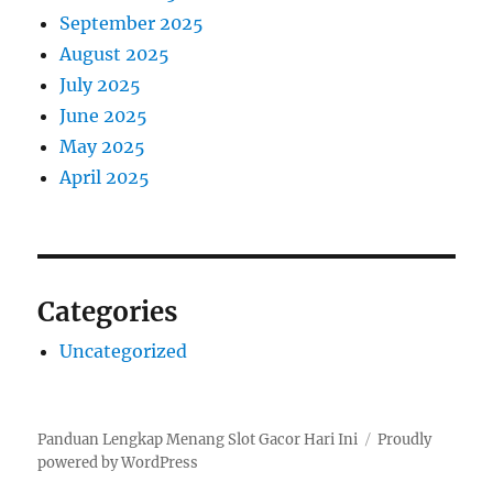
September 2025
August 2025
July 2025
June 2025
May 2025
April 2025
Categories
Uncategorized
Panduan Lengkap Menang Slot Gacor Hari Ini
Proudly
powered by WordPress