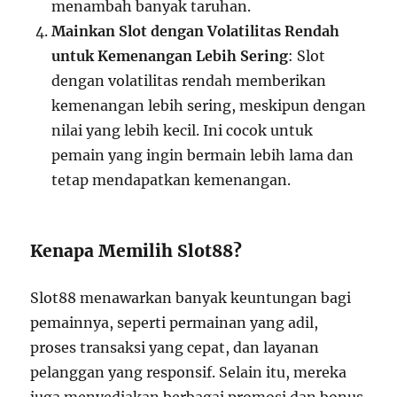
menambah banyak taruhan.
Mainkan Slot dengan Volatilitas Rendah
untuk Kemenangan Lebih Sering
: Slot
dengan volatilitas rendah memberikan
kemenangan lebih sering, meskipun dengan
nilai yang lebih kecil. Ini cocok untuk
pemain yang ingin bermain lebih lama dan
tetap mendapatkan kemenangan.
Kenapa Memilih Slot88?
Slot88 menawarkan banyak keuntungan bagi
pemainnya, seperti permainan yang adil,
proses transaksi yang cepat, dan layanan
pelanggan yang responsif. Selain itu, mereka