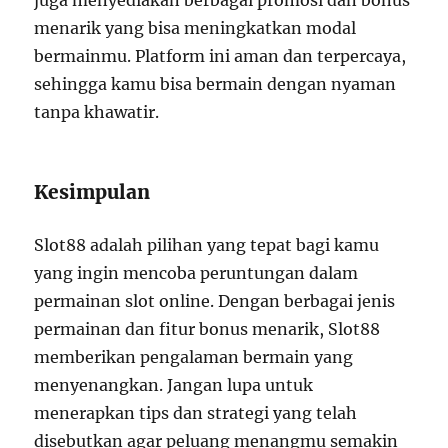
juga menyediakan berbagai promosi dan bonus
menarik yang bisa meningkatkan modal
bermainmu. Platform ini aman dan terpercaya,
sehingga kamu bisa bermain dengan nyaman
tanpa khawatir.
Kesimpulan
Slot88 adalah pilihan yang tepat bagi kamu
yang ingin mencoba peruntungan dalam
permainan slot online. Dengan berbagai jenis
permainan dan fitur bonus menarik, Slot88
memberikan pengalaman bermain yang
menyenangkan. Jangan lupa untuk
menerapkan tips dan strategi yang telah
disebutkan agar peluang menangmu semakin