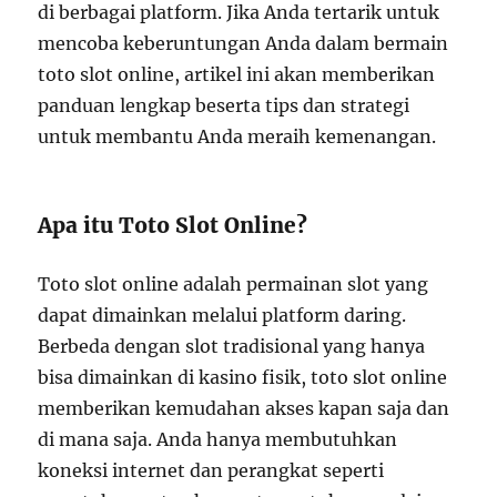
di berbagai platform. Jika Anda tertarik untuk
mencoba keberuntungan Anda dalam bermain
toto slot online, artikel ini akan memberikan
panduan lengkap beserta tips dan strategi
untuk membantu Anda meraih kemenangan.
Apa itu Toto Slot Online?
Toto slot online adalah permainan slot yang
dapat dimainkan melalui platform daring.
Berbeda dengan slot tradisional yang hanya
bisa dimainkan di kasino fisik, toto slot online
memberikan kemudahan akses kapan saja dan
di mana saja. Anda hanya membutuhkan
koneksi internet dan perangkat seperti