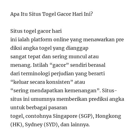
Apa Itu Situs Togel Gacor Hari Ini?
Situs togel gacor hari
ini ialah platform online yang menawarkan pre
diksi angka togel yang dianggap
sangat tepat dan sering muncul atau
menang. Istilah “gacor” sendiri berasal
dari terminologi perjudian yang berarti
“keluar secara konsisten” atau
“sering mendapatkan kemenangan”. Situs-
situs ini umumnya memberikan prediksi angka
untuk berbagai pasaran
togel, contohnya Singapore (SGP), Hongkong
(HK), Sydney (SYD), dan lainnya.