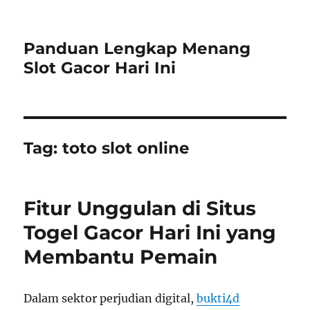
Panduan Lengkap Menang
Slot Gacor Hari Ini
Tag:
toto slot online
Fitur Unggulan di Situs
Togel Gacor Hari Ini yang
Membantu Pemain
Dalam sektor perjudian digital,
bukti4d