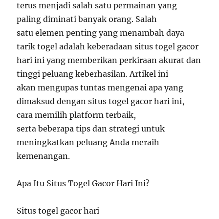
terus menjadi salah satu permainan yang
paling diminati banyak orang. Salah
satu elemen penting yang menambah daya
tarik togel adalah keberadaan situs togel gacor
hari ini yang memberikan perkiraan akurat dan
tinggi peluang keberhasilan. Artikel ini
akan mengupas tuntas mengenai apa yang
dimaksud dengan situs togel gacor hari ini,
cara memilih platform terbaik,
serta beberapa tips dan strategi untuk
meningkatkan peluang Anda meraih
kemenangan.
Apa Itu Situs Togel Gacor Hari Ini?
Situs togel gacor hari