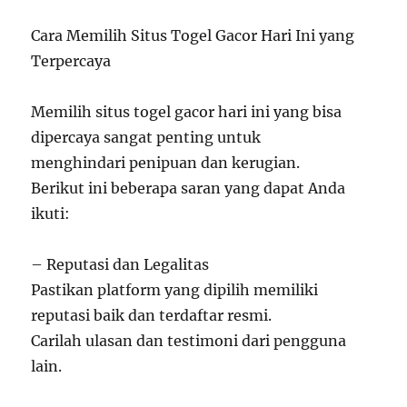
Cara Memilih Situs Togel Gacor Hari Ini yang
Terpercaya
Memilih situs togel gacor hari ini yang bisa
dipercaya sangat penting untuk
menghindari penipuan dan kerugian.
Berikut ini beberapa saran yang dapat Anda
ikuti:
– Reputasi dan Legalitas
Pastikan platform yang dipilih memiliki
reputasi baik dan terdaftar resmi.
Carilah ulasan dan testimoni dari pengguna
lain.