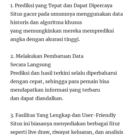
1. Prediksi yang Tepat dan Dapat Dipercaya
Situs gacor pada umumnya menggunakan data
historis dan algoritma khusus
yang memungkinkan mereka memprediksi
angka dengan akurasi tinggi.
2. Melakukan Pembaruan Data
Secara Langsung
Prediksi dan hasil terkini selalu diperbaharui
dengan cepat, sehingga para pemain bisa
mendapatkan informasi yang terbaru
dan dapat diandalkan.
3. Fasilitas Yang Lengkap dan User-Friendly
Situs ini biasanya menyediakan berbagai fitur
seperti live draw, riwayat keluaran, dan analisis