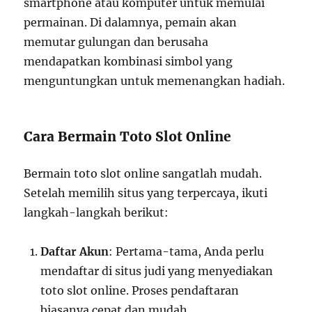
smartphone atau komputer untuk memulai
permainan. Di dalamnya, pemain akan
memutar gulungan dan berusaha
mendapatkan kombinasi simbol yang
menguntungkan untuk memenangkan hadiah.
Cara Bermain Toto Slot Online
Bermain toto slot online sangatlah mudah.
Setelah memilih situs yang terpercaya, ikuti
langkah-langkah berikut:
Daftar Akun
: Pertama-tama, Anda perlu
mendaftar di situs judi yang menyediakan
toto slot online. Proses pendaftaran
biasanya cepat dan mudah.