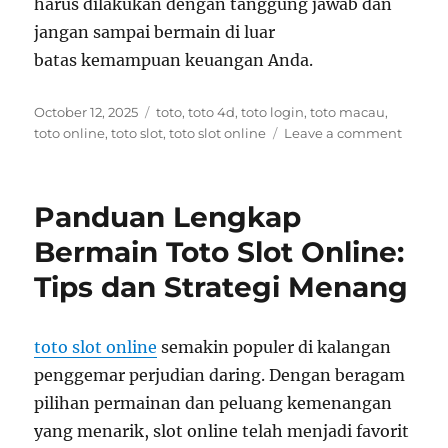
harus dilakukan dengan tanggung jawab dan
jangan sampai bermain di luar
batas kemampuan keuangan Anda.
Posted
Tags
October 12, 2025
toto
,
toto 4d
,
toto login
,
toto macau
,
on
on
toto online
,
toto slot
,
toto slot online
Leave a comment
Pelua
Menan
Tinggi
Panduan Lengkap
di
Situs
Bermain Toto Slot Online:
Togel
Tips dan Strategi Menang
Gacor
Hari
Ini
yang
toto slot online
semakin populer di kalangan
Terbuk
penggemar perjudian daring. Dengan beragam
Memba
pilihan permainan dan peluang kemenangan
yang menarik, slot online telah menjadi favorit