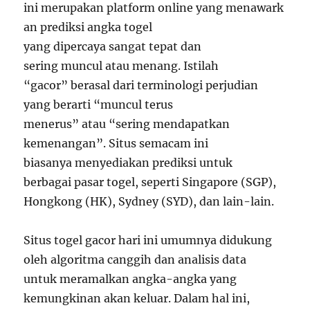
ini merupakan platform online yang menawark
an prediksi angka togel
yang dipercaya sangat tepat dan
sering muncul atau menang. Istilah
“gacor” berasal dari terminologi perjudian
yang berarti “muncul terus
menerus” atau “sering mendapatkan
kemenangan”. Situs semacam ini
biasanya menyediakan prediksi untuk
berbagai pasar togel, seperti Singapore (SGP),
Hongkong (HK), Sydney (SYD), dan lain-lain.
Situs togel gacor hari ini umumnya didukung
oleh algoritma canggih dan analisis data
untuk meramalkan angka-angka yang
kemungkinan akan keluar. Dalam hal ini,