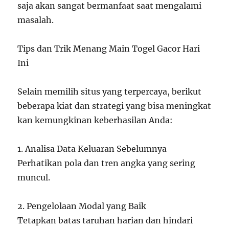
saja akan sangat bermanfaat saat mengalami
masalah.
Tips dan Trik Menang Main Togel Gacor Hari
Ini
Selain memilih situs yang terpercaya, berikut
beberapa kiat dan strategi yang bisa meningkat
kan kemungkinan keberhasilan Anda:
1. Analisa Data Keluaran Sebelumnya
Perhatikan pola dan tren angka yang sering
muncul.
2. Pengelolaan Modal yang Baik
Tetapkan batas taruhan harian dan hindari