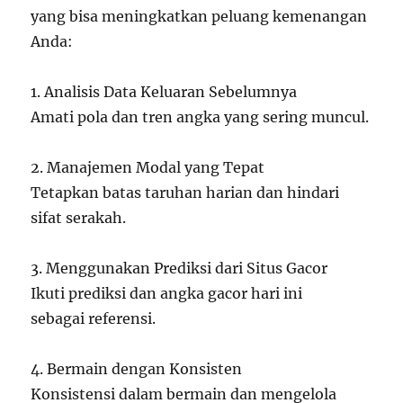
yang bisa meningkatkan peluang kemenangan
Anda:
1. Analisis Data Keluaran Sebelumnya
Amati pola dan tren angka yang sering muncul.
2. Manajemen Modal yang Tepat
Tetapkan batas taruhan harian dan hindari
sifat serakah.
3. Menggunakan Prediksi dari Situs Gacor
Ikuti prediksi dan angka gacor hari ini
sebagai referensi.
4. Bermain dengan Konsisten
Konsistensi dalam bermain dan mengelola