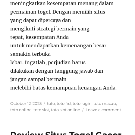
meningkatkan kesempatan menang dalam
permainan togel. Dengan memilih situs
yang dapat dipercaya dan
mengikuti strategi bermain yang
tepat, kesempatan Anda
untuk mendapatkan kemenangan besar
semakin terbuka
lebar. Ingatlah, perjudian harus
dilakukan dengan tanggung jawab dan
jangan sampai bermain
melebihi batas kemampuan keuangan Anda.
Posted
Tags
October 12, 2025
toto
,
toto 4d
,
toto login
,
toto macau
,
on
on
toto online
,
toto slot
,
toto slot online
Leave a comment
Fitur
Unggu
di
Situs