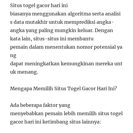
Situs togel gacor hari ini
biasanya menggunakan algoritma serta analisi
s data mutakhir untuk memprediksi angka-
angka yang paling mungkin keluar. Dengan
kata lain, situs-situs ini membantu
pemain dalam menentukan nomor potensial ya
ng
dapat meningkatkan kemungkinan mereka unt
uk menang.
Mengapa Memilih Situs Togel Gacor Hari Ini?
Ada beberapa faktor yang
menyebabkan pemain lebih memilih situs togel
gacor hari ini ketimbang situs lainnya: