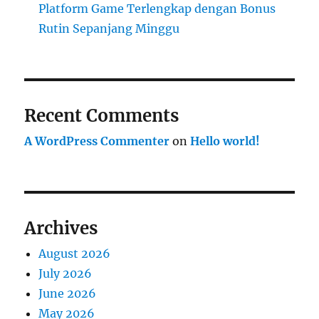
Platform Game Terlengkap dengan Bonus
Rutin Sepanjang Minggu
Recent Comments
A WordPress Commenter
on
Hello world!
Archives
August 2026
July 2026
June 2026
May 2026