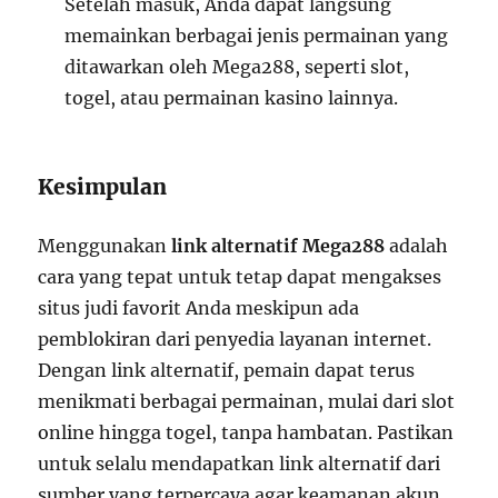
Setelah masuk, Anda dapat langsung
memainkan berbagai jenis permainan yang
ditawarkan oleh Mega288, seperti slot,
togel, atau permainan kasino lainnya.
Kesimpulan
Menggunakan
link alternatif Mega288
adalah
cara yang tepat untuk tetap dapat mengakses
situs judi favorit Anda meskipun ada
pemblokiran dari penyedia layanan internet.
Dengan link alternatif, pemain dapat terus
menikmati berbagai permainan, mulai dari slot
online hingga togel, tanpa hambatan. Pastikan
untuk selalu mendapatkan link alternatif dari
sumber yang terpercaya agar keamanan akun