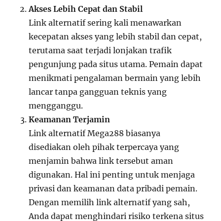
Akses Lebih Cepat dan Stabil
Link alternatif sering kali menawarkan
kecepatan akses yang lebih stabil dan cepat,
terutama saat terjadi lonjakan trafik
pengunjung pada situs utama. Pemain dapat
menikmati pengalaman bermain yang lebih
lancar tanpa gangguan teknis yang
mengganggu.
Keamanan Terjamin
Link alternatif Mega288 biasanya
disediakan oleh pihak terpercaya yang
menjamin bahwa link tersebut aman
digunakan. Hal ini penting untuk menjaga
privasi dan keamanan data pribadi pemain.
Dengan memilih link alternatif yang sah,
Anda dapat menghindari risiko terkena situs