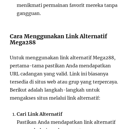
menikmati permainan favorit mereka tanpa
gangguan.
Cara Menggunakan Link Alternatif
Mega288
Untuk menggunakan link alternatif Mega288,
pertama-tama pastikan Anda mendapatkan
URL cadangan yang valid. Link ini biasanya
tersedia di situs web atau grup yang terpercaya.
Berikut adalah langkah-langkah untuk
mengakses situs melalui link alternatif:
Cari Link Alternatif
Pastikan Anda mendapatkan link alternatif