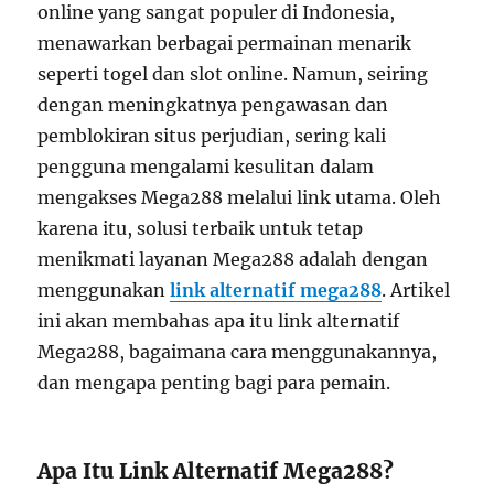
online yang sangat populer di Indonesia,
menawarkan berbagai permainan menarik
seperti togel dan slot online. Namun, seiring
dengan meningkatnya pengawasan dan
pemblokiran situs perjudian, sering kali
pengguna mengalami kesulitan dalam
mengakses Mega288 melalui link utama. Oleh
karena itu, solusi terbaik untuk tetap
menikmati layanan Mega288 adalah dengan
menggunakan
link alternatif mega288
. Artikel
ini akan membahas apa itu link alternatif
Mega288, bagaimana cara menggunakannya,
dan mengapa penting bagi para pemain.
Apa Itu Link Alternatif Mega288?