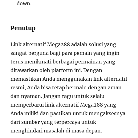
down.
Penutup
Link alternatif Mega288 adalah solusi yang
sangat berguna bagi para pemain yang ingin
terus menikmati berbagai permainan yang
ditawarkan oleh platform ini. Dengan
memastikan Anda menggunakan link alternatif
resmi, Anda bisa tetap bermain dengan aman
dan nyaman. Jangan ragu untuk selalu
memperbarui link alternatif Mega288 yang
Anda miliki dan pastikan untuk mengaksesnya
dari sumber yang terpercaya untuk
menghindari masalah di masa depan.