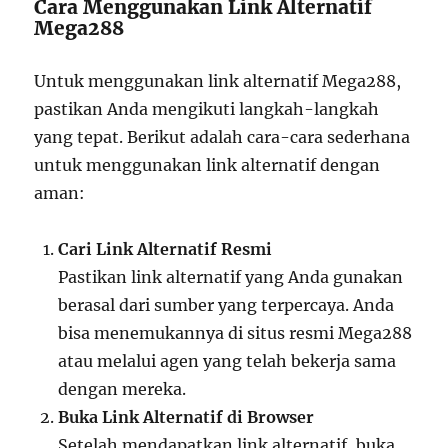
Cara Menggunakan Link Alternatif
Mega288
Untuk menggunakan link alternatif Mega288,
pastikan Anda mengikuti langkah-langkah
yang tepat. Berikut adalah cara-cara sederhana
untuk menggunakan link alternatif dengan
aman:
Cari Link Alternatif Resmi
Pastikan link alternatif yang Anda gunakan
berasal dari sumber yang terpercaya. Anda
bisa menemukannya di situs resmi Mega288
atau melalui agen yang telah bekerja sama
dengan mereka.
Buka Link Alternatif di Browser
Setelah mendapatkan link alternatif, buka