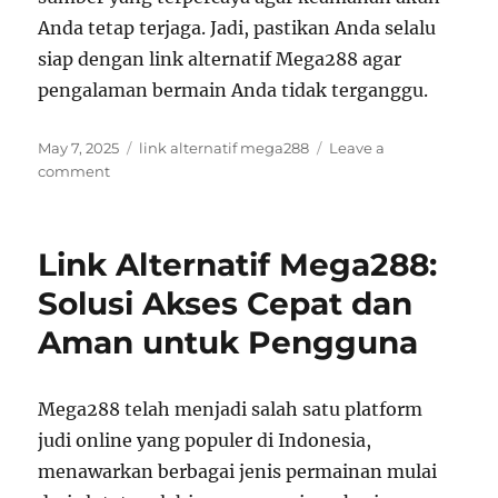
Anda tetap terjaga. Jadi, pastikan Anda selalu
siap dengan link alternatif Mega288 agar
pengalaman bermain Anda tidak terganggu.
Posted
Tags
May 7, 2025
link alternatif mega288
Leave a
on
on
comment
Link
Alternatif
Mega288:
Link Alternatif Mega288:
Solusi
Aman
Solusi Akses Cepat dan
untuk
Aman untuk Pengguna
Akses
Togel
dan
Slot
Mega288 telah menjadi salah satu platform
Online
judi online yang populer di Indonesia,
menawarkan berbagai jenis permainan mulai