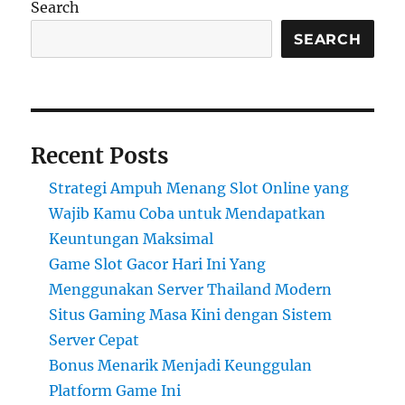
Search
dan
Praktis
SEARCH
Mengakses
Situs
Judi
Online
Recent Posts
Strategi Ampuh Menang Slot Online yang
Wajib Kamu Coba untuk Mendapatkan
Keuntungan Maksimal
Game Slot Gacor Hari Ini Yang
Menggunakan Server Thailand Modern
Situs Gaming Masa Kini dengan Sistem
Server Cepat
Bonus Menarik Menjadi Keunggulan
Platform Game Ini