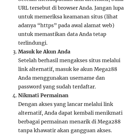
URL tersebut di browser Anda. Jangan lupa
untuk memeriksa keamanan situs (lihat
adanya “https” pada awal alamat web)
untuk memastikan data Anda tetap
terlindungi.
Masuk ke Akun Anda
Setelah berhasil mengakses situs melalui
link alternatif, masuk ke akun Mega288
Anda menggunakan username dan
password yang sudah terdaftar.
Nikmati Permainan
Dengan akses yang lancar melalui link
alternatif, Anda dapat kembali menikmati
berbagai permainan menarik di Mega288
tanpa khawatir akan gangguan akses.