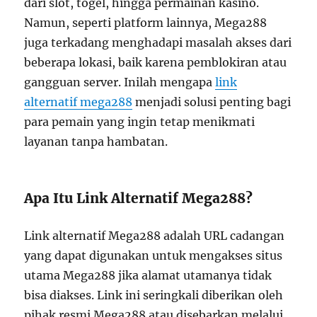
dari slot, togel, hingga permainan kasino.
Namun, seperti platform lainnya, Mega288
juga terkadang menghadapi masalah akses dari
beberapa lokasi, baik karena pemblokiran atau
gangguan server. Inilah mengapa
link
alternatif mega288
menjadi solusi penting bagi
para pemain yang ingin tetap menikmati
layanan tanpa hambatan.
Apa Itu Link Alternatif Mega288?
Link alternatif Mega288 adalah URL cadangan
yang dapat digunakan untuk mengakses situs
utama Mega288 jika alamat utamanya tidak
bisa diakses. Link ini seringkali diberikan oleh
pihak resmi Mega288 atau disebarkan melalui