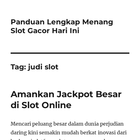
Panduan Lengkap Menang
Slot Gacor Hari Ini
Tag:
judi slot
Amankan Jackpot Besar
di Slot Online
Mencari peluang besar dalam dunia perjudian
daring kini semakin mudah berkat inovasi dari