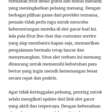
termasuk fitur demo gratis dan bonus menarik
yang meningkatkan peluang menang. Dengan
berbagai pilihan game dari provider ternama,
pemain tidak perlu ragu untuk mencoba
keberuntungan mereka di slot gacor hari ini.
Ada pula fitur live chat dan customer service
yang siap membantu kapan saja, memastikan
pengalaman bermain tetap lancar dan
menyenangkan. Situs slot terbaru ini memang
dirancang untuk memenuhi kebutuhan para
bettor yang ingin meraih kemenangan besar
secara cepat dan praktis.
Agar tidak ketinggalan peluang, penting untuk
selalu mengikuti update dari link slot gacor
yang aktif dan terpercaya. Dengan keberadaan