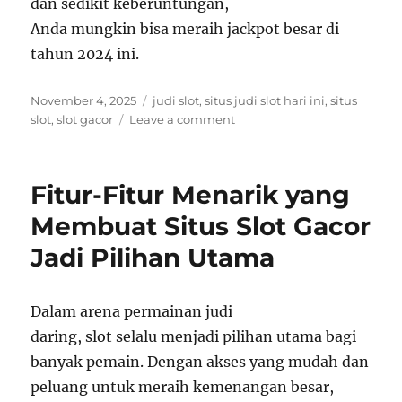
dan sedikit keberuntungan,
Anda mungkin bisa meraih jackpot besar di
tahun 2024 ini.
Posted
Tags
November 4, 2025
judi slot
,
situs judi slot hari ini
,
situs
on
on
slot
,
slot gacor
Leave a comment
Peran
Teknologi
dalam
Fitur-Fitur Menarik yang
Meningkatkan
Peluang
Membuat Situs Slot Gacor
Menang
Jadi Pilihan Utama
di
Situs
Slot
Gacor
Dalam arena permainan judi
daring, slot selalu menjadi pilihan utama bagi
banyak pemain. Dengan akses yang mudah dan
peluang untuk meraih kemenangan besar,