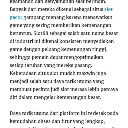
keamanan dan kenyamanan saat bermain.
Banyak dari mereka dikenal sebagai situs
slot
gacor
gampang menang karena menawarkan
game yang sering memberikan kemenangan
beruntun. Slot88 sebagai salah satu nama besar
di industri ini dikenal konsisten menyediakan
game dengan peluang kemenangan tinggi,
sehingga pemain dapat mengoptimalkan
setiap taruhan yang mereka pasang.
Keberadaan situs slot mudah maxwin juga
menjadi salah satu daya tarik utama yang
membuat pecinta judi slot merasa lebih percaya
diri dalam mengejar kemenangan besar.
Daya tarik utama dari platform ini terletak pada
kemudahan akses dan fitur yang lengkap,