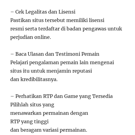
– Cek Legalitas dan Lisensi
Pastikan situs tersebut memiliki lisensi
resmi serta terdaftar di badan pengawas untuk
perjudian online.
– Baca Ulasan dan Testimoni Pemain
Pelajari pengalaman pemain lain mengenai
situs itu untuk menjamin reputasi
dan kredibilitasnya.
– Perhatikan RTP dan Game yang Tersedia
Pilihlah situs yang
menawarkan permainan dengan
RTP yang tinggi
dan beragam variasi permainan.