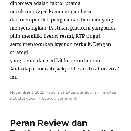
dipercaya adalah faktor utama
untuk mencapai kemenangan besar
dan memperoleh pengalaman bermain yang
menyenangkan. Pastikan platform yang Anda
pilih memiliki lisensi resmi, RTP tinggi,
serta menawarkan layanan terbaik. Dengan
strategi
yang benar dan sedikit keberuntungan,
Anda dapat meraih jackpot besar di tahun 2024
ini.
Posted
Tags
November 3, 2025
judi slot
,
situs judi slot hari ini
,
situs
on
on
slot
,
slot gacor
Leave a comment
Fitur-
Fitur
Menarik
Peran Review dan
yang
Membuat