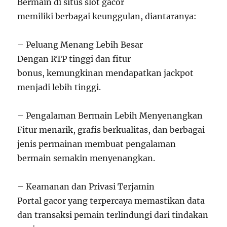
Bermain di situs slot gacor
memiliki berbagai keunggulan, diantaranya:
– Peluang Menang Lebih Besar
Dengan RTP tinggi dan fitur
bonus, kemungkinan mendapatkan jackpot
menjadi lebih tinggi.
– Pengalaman Bermain Lebih Menyenangkan
Fitur menarik, grafis berkualitas, dan berbagai
jenis permainan membuat pengalaman
bermain semakin menyenangkan.
– Keamanan dan Privasi Terjamin
Portal gacor yang terpercaya memastikan data
dan transaksi pemain terlindungi dari tindakan