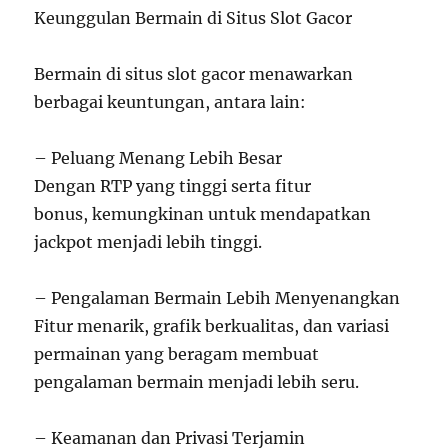
Keunggulan Bermain di Situs Slot Gacor
Bermain di situs slot gacor menawarkan
berbagai keuntungan, antara lain:
– Peluang Menang Lebih Besar
Dengan RTP yang tinggi serta fitur
bonus, kemungkinan untuk mendapatkan
jackpot menjadi lebih tinggi.
– Pengalaman Bermain Lebih Menyenangkan
Fitur menarik, grafik berkualitas, dan variasi
permainan yang beragam membuat
pengalaman bermain menjadi lebih seru.
– Keamanan dan Privasi Terjamin