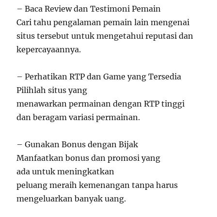
– Baca Review dan Testimoni Pemain
Cari tahu pengalaman pemain lain mengenai
situs tersebut untuk mengetahui reputasi dan
kepercayaannya.
– Perhatikan RTP dan Game yang Tersedia
Pilihlah situs yang
menawarkan permainan dengan RTP tinggi
dan beragam variasi permainan.
– Gunakan Bonus dengan Bijak
Manfaatkan bonus dan promosi yang
ada untuk meningkatkan
peluang meraih kemenangan tanpa harus
mengeluarkan banyak uang.