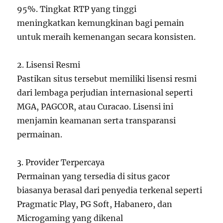
95%. Tingkat RTP yang tinggi
meningkatkan kemungkinan bagi pemain
untuk meraih kemenangan secara konsisten.
2. Lisensi Resmi
Pastikan situs tersebut memiliki lisensi resmi
dari lembaga perjudian internasional seperti
MGA, PAGCOR, atau Curacao. Lisensi ini
menjamin keamanan serta transparansi
permainan.
3. Provider Terpercaya
Permainan yang tersedia di situs gacor
biasanya berasal dari penyedia terkenal seperti
Pragmatic Play, PG Soft, Habanero, dan
Microgaming yang dikenal