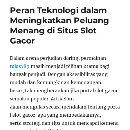
Besar
Peran Teknologi dalam
di
Slot
Meningkatkan Peluang
Online
Menang di Situs Slot
Gacor
Dalam arena perjudian daring, permainan
talas789
masih menjadi pilihan utama bagi
banyak penjudi. Dengan aksesibilitas yang
mudah dan kemungkinan kemenangan
besar, tak mengherankan jika portal slot gacor
semakin populer. Artikel ini
akan mengulas secara mendalam tentang porta
l slot gacor, apa yang membedakannya,
serta strategi dan tips untuk mencapai kemena