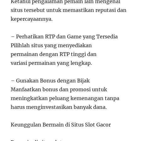
Ketahui pengalaman pemain lain mengenai
situs tersebut untuk memastikan reputasi dan
kepercayaannya.
– Perhatikan RTP dan Game yang Tersedia
Pilihlah situs yang menyediakan
permainan dengan RTP tinggi dan
variasi permainan yang lengkap.
– Gunakan Bonus dengan Bijak
Manfaatkan bonus dan promosi untuk
meningkatkan peluang kemenangan tanpa
harus menginvestasikan banyak dana.
Keunggulan Bermain di Situs Slot Gacor