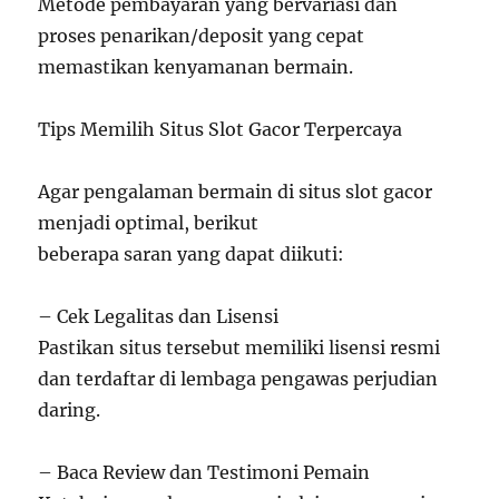
Metode pembayaran yang bervariasi dan
proses penarikan/deposit yang cepat
memastikan kenyamanan bermain.
Tips Memilih Situs Slot Gacor Terpercaya
Agar pengalaman bermain di situs slot gacor
menjadi optimal, berikut
beberapa saran yang dapat diikuti:
– Cek Legalitas dan Lisensi
Pastikan situs tersebut memiliki lisensi resmi
dan terdaftar di lembaga pengawas perjudian
daring.
– Baca Review dan Testimoni Pemain