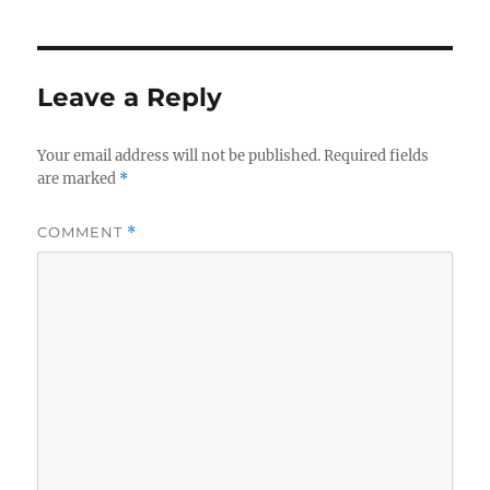
Leave a Reply
Your email address will not be published.
Required fields
are marked
*
COMMENT
*