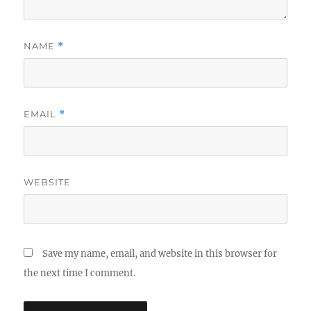
NAME
*
EMAIL
*
WEBSITE
Save my name, email, and website in this browser for
the next time I comment.