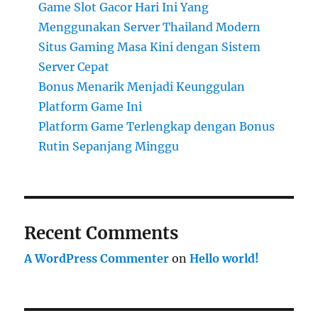
Game Slot Gacor Hari Ini Yang
Menggunakan Server Thailand Modern
Situs Gaming Masa Kini dengan Sistem
Server Cepat
Bonus Menarik Menjadi Keunggulan
Platform Game Ini
Platform Game Terlengkap dengan Bonus
Rutin Sepanjang Minggu
Recent Comments
A WordPress Commenter
on
Hello world!