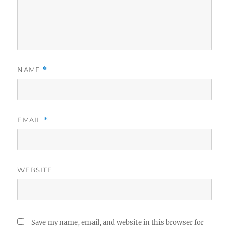
NAME
*
EMAIL
*
WEBSITE
Save my name, email, and website in this browser for