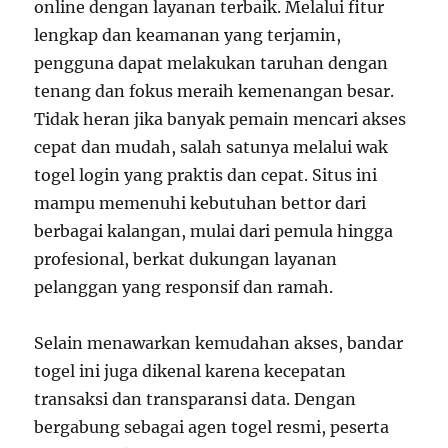
online dengan layanan terbaik. Melalui fitur
lengkap dan keamanan yang terjamin,
pengguna dapat melakukan taruhan dengan
tenang dan fokus meraih kemenangan besar.
Tidak heran jika banyak pemain mencari akses
cepat dan mudah, salah satunya melalui wak
togel login yang praktis dan cepat. Situs ini
mampu memenuhi kebutuhan bettor dari
berbagai kalangan, mulai dari pemula hingga
profesional, berkat dukungan layanan
pelanggan yang responsif dan ramah.
Selain menawarkan kemudahan akses, bandar
togel ini juga dikenal karena kecepatan
transaksi dan transparansi data. Dengan
bergabung sebagai agen togel resmi, peserta