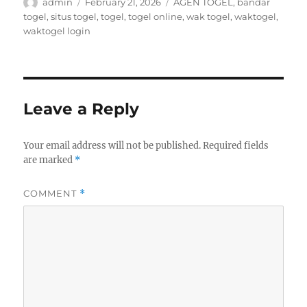
Author
Posted
Tags
admin
February 21, 2026
AGEN TOGEL
,
bandar
on
togel
,
situs togel
,
togel
,
togel online
,
wak togel
,
waktogel
,
waktogel login
Leave a Reply
Your email address will not be published.
Required fields
are marked
*
COMMENT
*