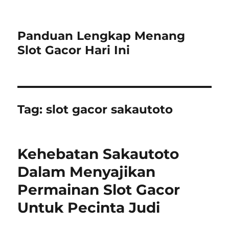
Panduan Lengkap Menang
Slot Gacor Hari Ini
Tag:
slot gacor sakautoto
Kehebatan Sakautoto
Dalam Menyajikan
Permainan Slot Gacor
Untuk Pecinta Judi