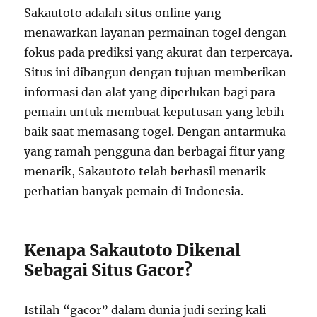
Sakautoto adalah situs online yang
menawarkan layanan permainan togel dengan
fokus pada prediksi yang akurat dan terpercaya.
Situs ini dibangun dengan tujuan memberikan
informasi dan alat yang diperlukan bagi para
pemain untuk membuat keputusan yang lebih
baik saat memasang togel. Dengan antarmuka
yang ramah pengguna dan berbagai fitur yang
menarik, Sakautoto telah berhasil menarik
perhatian banyak pemain di Indonesia.
Kenapa Sakautoto Dikenal
Sebagai Situs Gacor?
Istilah “gacor” dalam dunia judi sering kali