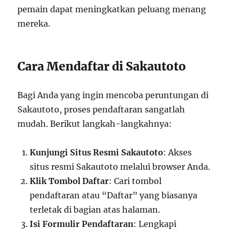
pemain dapat meningkatkan peluang menang
mereka.
Cara Mendaftar di Sakautoto
Bagi Anda yang ingin mencoba peruntungan di
Sakautoto, proses pendaftaran sangatlah
mudah. Berikut langkah-langkahnya:
Kunjungi Situs Resmi Sakautoto
: Akses
situs resmi Sakautoto melalui browser Anda.
Klik Tombol Daftar
: Cari tombol
pendaftaran atau “Daftar” yang biasanya
terletak di bagian atas halaman.
Isi Formulir Pendaftaran
: Lengkapi