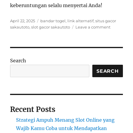
keberuntungan selalu menyertai Anda!
Posted
Tags
April 22, 2025
bandar togel
,
link alternatif
,
situs gacor
on
on
sakautoto
,
slot gacor sakautoto
Leave a comment
Kehebatan
Sakautoto
Dalam
Menyajika
Permainan
Search
Slot
Gacor
SEARCH
Untuk
Pecinta
Judi
Recent Posts
Strategi Ampuh Menang Slot Online yang
Wajib Kamu Coba untuk Mendapatkan