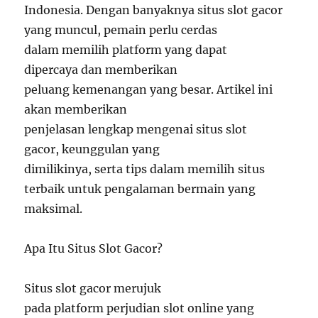
Indonesia. Dengan banyaknya situs slot gacor
yang muncul, pemain perlu cerdas
dalam memilih platform yang dapat
dipercaya dan memberikan
peluang kemenangan yang besar. Artikel ini
akan memberikan
penjelasan lengkap mengenai situs slot
gacor, keunggulan yang
dimilikinya, serta tips dalam memilih situs
terbaik untuk pengalaman bermain yang
maksimal.
Apa Itu Situs Slot Gacor?
Situs slot gacor merujuk
pada platform perjudian slot online yang