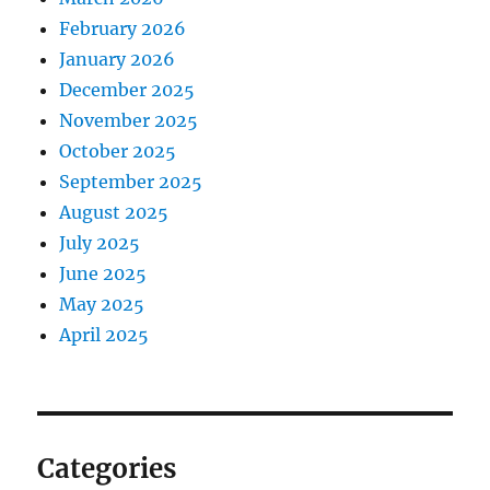
February 2026
January 2026
December 2025
November 2025
October 2025
September 2025
August 2025
July 2025
June 2025
May 2025
April 2025
Categories