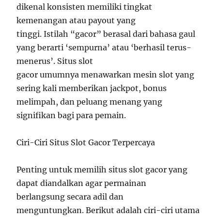
dikenal konsisten memiliki tingkat
kemenangan atau payout yang
tinggi. Istilah “gacor” berasal dari bahasa gaul
yang berarti ‘sempurna’ atau ‘berhasil terus-
menerus’. Situs slot
gacor umumnya menawarkan mesin slot yang
sering kali memberikan jackpot, bonus
melimpah, dan peluang menang yang
signifikan bagi para pemain.
Ciri-Ciri Situs Slot Gacor Terpercaya
Penting untuk memilih situs slot gacor yang
dapat diandalkan agar permainan
berlangsung secara adil dan
menguntungkan. Berikut adalah ciri-ciri utama