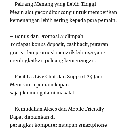
– Peluang Menang yang Lebih Tinggi
Mesin slot gacor dirancang untuk memberikan
kemenangan lebih sering kepada para pemain.
– Bonus dan Promosi Melimpah
Terdapat bonus deposit, cashback, putaran
gratis, dan promosi menarik lainnya yang
meningkatkan peluang kemenangan.
– Fasilitas Live Chat dan Support 24 Jam
Membantu pemain kapan
saja jika mengalami masalah.
– Kemudahan Akses dan Mobile Friendly
Dapat dimainkan di
perangkat komputer maupun smartphone