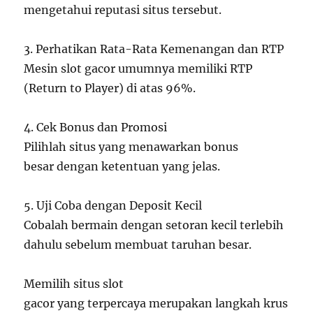
mengetahui reputasi situs tersebut.
3. Perhatikan Rata-Rata Kemenangan dan RTP
Mesin slot gacor umumnya memiliki RTP
(Return to Player) di atas 96%.
4. Cek Bonus dan Promosi
Pilihlah situs yang menawarkan bonus
besar dengan ketentuan yang jelas.
5. Uji Coba dengan Deposit Kecil
Cobalah bermain dengan setoran kecil terlebih
dahulu sebelum membuat taruhan besar.
Memilih situs slot
gacor yang terpercaya merupakan langkah krus