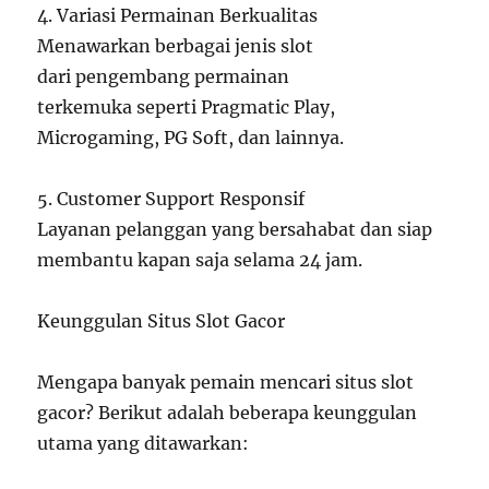
4. Variasi Permainan Berkualitas
Menawarkan berbagai jenis slot
dari pengembang permainan
terkemuka seperti Pragmatic Play,
Microgaming, PG Soft, dan lainnya.
5. Customer Support Responsif
Layanan pelanggan yang bersahabat dan siap
membantu kapan saja selama 24 jam.
Keunggulan Situs Slot Gacor
Mengapa banyak pemain mencari situs slot
gacor? Berikut adalah beberapa keunggulan
utama yang ditawarkan: