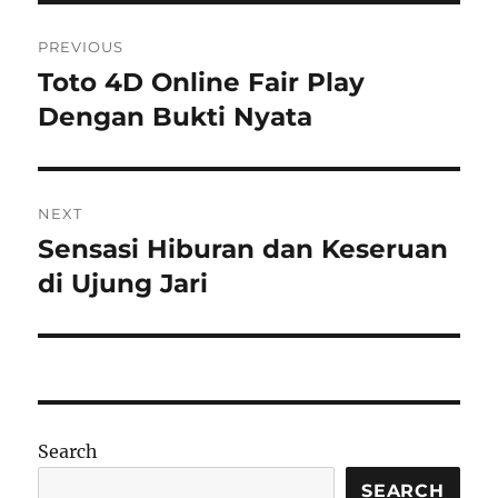
Post
PREVIOUS
navigation
Toto 4D Online Fair Play
Previous
post:
Dengan Bukti Nyata
NEXT
Sensasi Hiburan dan Keseruan
Next
post:
di Ujung Jari
Search
SEARCH