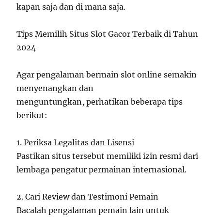
kapan saja dan di mana saja.
Tips Memilih Situs Slot Gacor Terbaik di Tahun
2024
Agar pengalaman bermain slot online semakin
menyenangkan dan
menguntungkan, perhatikan beberapa tips
berikut:
1. Periksa Legalitas dan Lisensi
Pastikan situs tersebut memiliki izin resmi dari
lembaga pengatur permainan internasional.
2. Cari Review dan Testimoni Pemain
Bacalah pengalaman pemain lain untuk