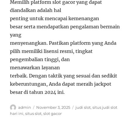
Memilih platform slot gacor yang dapat
diandalkan adalah hal
penting untuk mencapai kemenangan
besar serta mendapatkan pengalaman bermain
yang
menyenangkan. Pastikan platform yang Anda
pilih memiliki lisensi resmi, tingkat
pengembalian tinggi, dan
menawarkan layanan
terbaik. Dengan taktik yang sesuai dan sedikit
keberuntungan, Anda dapat meraih jackpot
besar di tahun 2024 ini.
Author
Posted
Tags
admin
November 3, 2025
judi slot
,
situs judi slot
on
hari ini
,
situs slot
,
slot gacor