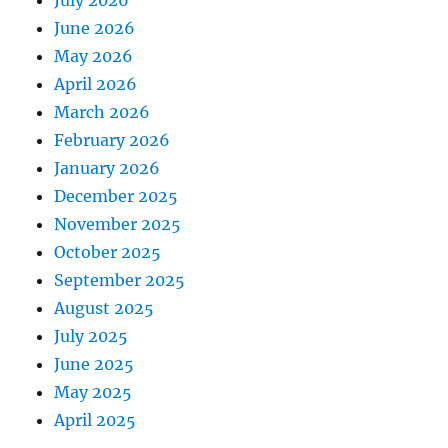
July 2026
June 2026
May 2026
April 2026
March 2026
February 2026
January 2026
December 2025
November 2025
October 2025
September 2025
August 2025
July 2025
June 2025
May 2025
April 2025