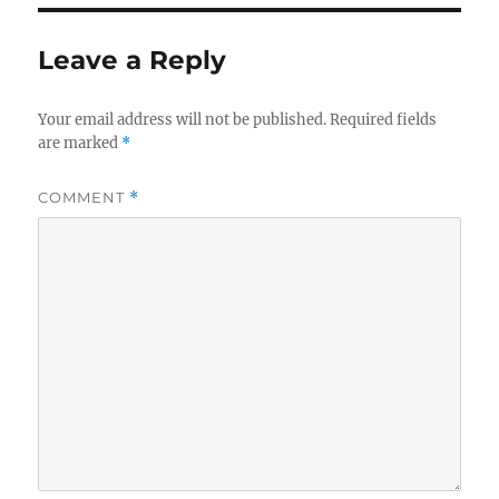
Leave a Reply
Your email address will not be published.
Required fields
are marked
*
COMMENT
*