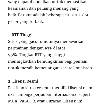
yang dapat diandalkan untuk memastikan
keamanan dan peluang menang yang
baik. Berikut adalah beberapa ciri situs slot
gacor yang terbaik:
1. RTP Tinggi
Situs yang gacor umumnya menawarkan
permainan dengan RTP di atas
95%. Tingkat RTP yang tinggi
meningkatkan kemungkinan bagi pemain
untuk meraih kemenangan secara konsisten.
2. Lisensi Resmi
Pastikan situs tersebut memiliki lisensi resmi
dari lembaga perjudian internasional seperti
MGA, PAGCOR, atau Curacao. Lisensi ini