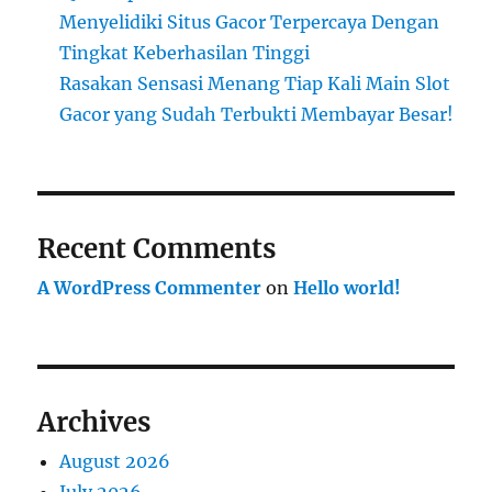
Menyelidiki Situs Gacor Terpercaya Dengan
Tingkat Keberhasilan Tinggi
Rasakan Sensasi Menang Tiap Kali Main Slot
Gacor yang Sudah Terbukti Membayar Besar!
Recent Comments
A WordPress Commenter
on
Hello world!
Archives
August 2026