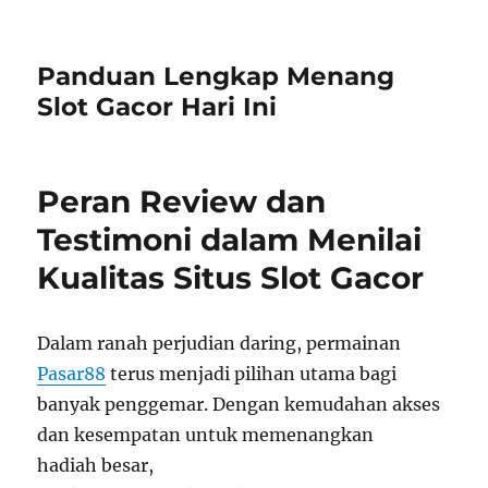
Panduan Lengkap Menang
Slot Gacor Hari Ini
Peran Review dan
Testimoni dalam Menilai
Kualitas Situs Slot Gacor
Dalam ranah perjudian daring, permainan
Pasar88
terus menjadi pilihan utama bagi
banyak penggemar. Dengan kemudahan akses
dan kesempatan untuk memenangkan
hadiah besar,