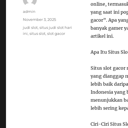
online, termasuk
Author
admin
yang saat ini po
Posted
November 3, 2025
gacor”. Apa yan
on
Tags
judi slot
,
situs judi slot hari
banyak gamer y
ini
,
situs slot
,
slot gacor
artikel ini.
Apa Itu Situs Sl
Situs slot gacor
yang dianggap 
lebih baik daripa
Indonesia yang 
menunjukkan ba
lebih sering ke
Ciri-Ciri Situs S