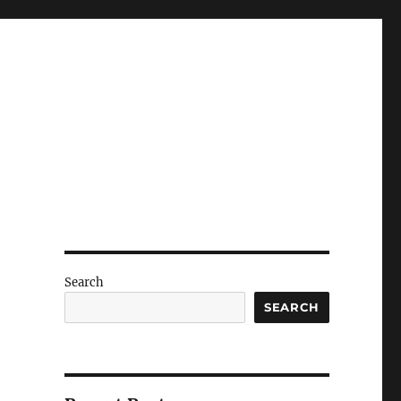
Search
SEARCH