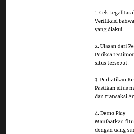
1. Cek Legalitas 
Verifikasi bahwa
yang diakui.
2. Ulasan dari P
Periksa testimo
situs tersebut.
3. Perhatikan K
Pastikan situs
dan transaksi A
4. Demo Play
Manfaatkan fit
dengan uang su