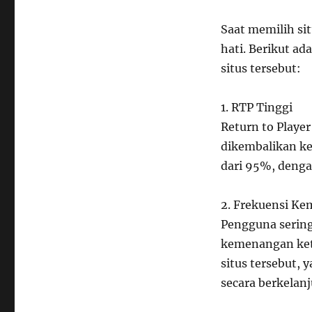
Saat memilih sit
hati. Berikut ad
situs tersebut:
1. RTP Tinggi
Return to Playe
dikembalikan ke
dari 95%, deng
2. Frekuensi K
Pengguna serin
kemenangan ket
situs tersebut
secara berkelanj