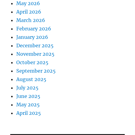
May 2026
April 2026
March 2026
February 2026
January 2026
December 2025
November 2025
October 2025
September 2025
August 2025
July 2025
June 2025
May 2025
April 2025