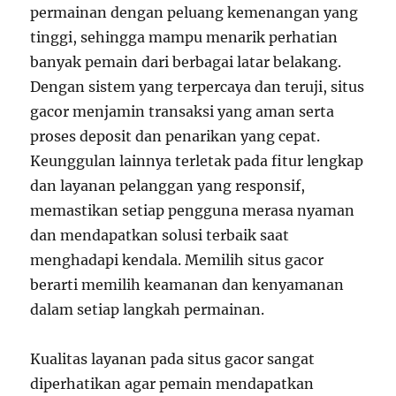
permainan dengan peluang kemenangan yang
tinggi, sehingga mampu menarik perhatian
banyak pemain dari berbagai latar belakang.
Dengan sistem yang terpercaya dan teruji, situs
gacor menjamin transaksi yang aman serta
proses deposit dan penarikan yang cepat.
Keunggulan lainnya terletak pada fitur lengkap
dan layanan pelanggan yang responsif,
memastikan setiap pengguna merasa nyaman
dan mendapatkan solusi terbaik saat
menghadapi kendala. Memilih situs gacor
berarti memilih keamanan dan kenyamanan
dalam setiap langkah permainan.
Kualitas layanan pada situs gacor sangat
diperhatikan agar pemain mendapatkan