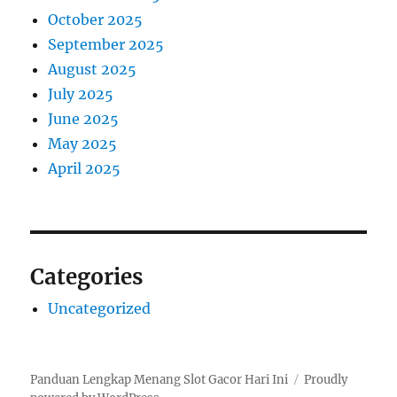
October 2025
September 2025
August 2025
July 2025
June 2025
May 2025
April 2025
Categories
Uncategorized
Panduan Lengkap Menang Slot Gacor Hari Ini
Proudly