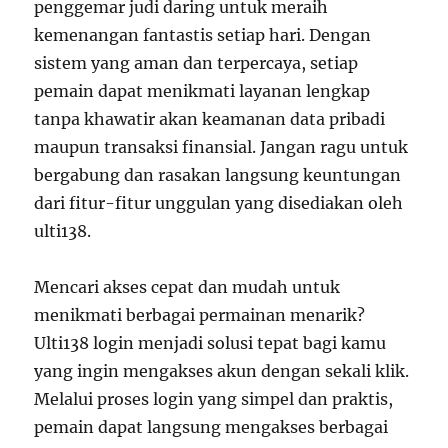
penggemar judi daring untuk meraih
kemenangan fantastis setiap hari. Dengan
sistem yang aman dan terpercaya, setiap
pemain dapat menikmati layanan lengkap
tanpa khawatir akan keamanan data pribadi
maupun transaksi finansial. Jangan ragu untuk
bergabung dan rasakan langsung keuntungan
dari fitur-fitur unggulan yang disediakan oleh
ulti138.
Mencari akses cepat dan mudah untuk
menikmati berbagai permainan menarik?
Ulti138 login menjadi solusi tepat bagi kamu
yang ingin mengakses akun dengan sekali klik.
Melalui proses login yang simpel dan praktis,
pemain dapat langsung mengakses berbagai