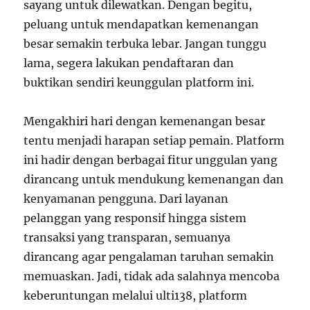
sayang untuk dilewatkan. Dengan begitu,
peluang untuk mendapatkan kemenangan
besar semakin terbuka lebar. Jangan tunggu
lama, segera lakukan pendaftaran dan
buktikan sendiri keunggulan platform ini.
Mengakhiri hari dengan kemenangan besar
tentu menjadi harapan setiap pemain. Platform
ini hadir dengan berbagai fitur unggulan yang
dirancang untuk mendukung kemenangan dan
kenyamanan pengguna. Dari layanan
pelanggan yang responsif hingga sistem
transaksi yang transparan, semuanya
dirancang agar pengalaman taruhan semakin
memuaskan. Jadi, tidak ada salahnya mencoba
keberuntungan melalui ulti138, platform