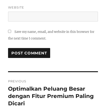
WEBSITE
Save my name, email, and website in this browser for
the next time I comment.
Post
PREVIOUS
navigation
Optimalkan Peluang Besar
Previous
post:
dengan Fitur Premium Paling
Dicari