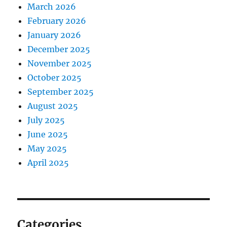
March 2026
February 2026
January 2026
December 2025
November 2025
October 2025
September 2025
August 2025
July 2025
June 2025
May 2025
April 2025
Categories