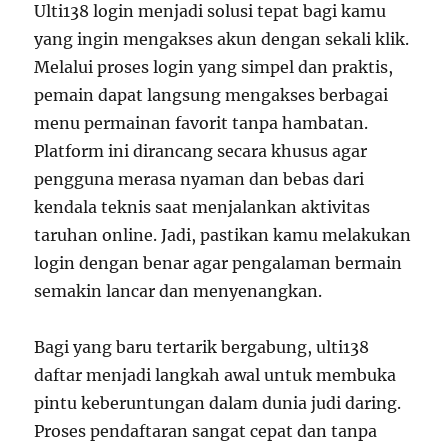
Ulti138 login menjadi solusi tepat bagi kamu
yang ingin mengakses akun dengan sekali klik.
Melalui proses login yang simpel dan praktis,
pemain dapat langsung mengakses berbagai
menu permainan favorit tanpa hambatan.
Platform ini dirancang secara khusus agar
pengguna merasa nyaman dan bebas dari
kendala teknis saat menjalankan aktivitas
taruhan online. Jadi, pastikan kamu melakukan
login dengan benar agar pengalaman bermain
semakin lancar dan menyenangkan.
Bagi yang baru tertarik bergabung, ulti138
daftar menjadi langkah awal untuk membuka
pintu keberuntungan dalam dunia judi daring.
Proses pendaftaran sangat cepat dan tanpa