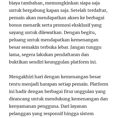
biaya tambahan, memungkinkan siapa saja
untuk bergabung kapan saja. Setelah terdaftar,
pemain akan mendapatkan akses ke berbagai
bonus menarik serta promosi eksklusif yang
sayang untuk dilewatkan. Dengan begitu,
peluang untuk mendapatkan kemenangan
besar semakin terbuka lebar. Jangan tunggu
lama, segera lakukan pendaftaran dan
buktikan sendiri keunggulan platform ini.
Mengakhiri hari dengan kemenangan besar
tentu menjadi harapan setiap pemain. Platform
ini hadir dengan berbagai fitur unggulan yang
dirancang untuk mendukung kemenangan dan
kenyamanan pengguna. Dari layanan
pelanggan yang responsif hingga sistem