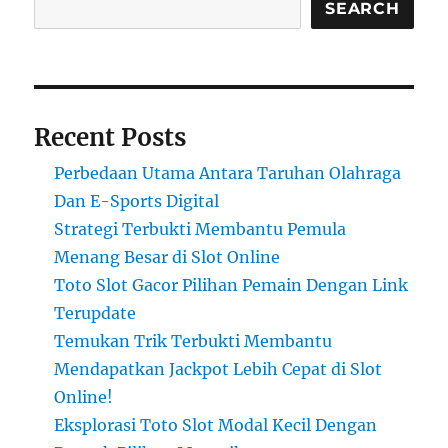
Besar
SEARCH
Recent Posts
Perbedaan Utama Antara Taruhan Olahraga
Dan E-Sports Digital
Strategi Terbukti Membantu Pemula
Menang Besar di Slot Online
Toto Slot Gacor Pilihan Pemain Dengan Link
Terupdate
Temukan Trik Terbukti Membantu
Mendapatkan Jackpot Lebih Cepat di Slot
Online!
Eksplorasi Toto Slot Modal Kecil Dengan