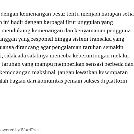
 dengan kemenangan besar tentu menjadi harapan seti
m ini hadir dengan berbagai fitur unggulan yang
uk mendukung kemenangan dan kenyamanan pengguna.
langgan yang responsif hingga sistem transaksi yang
muanya dirancang agar pengalaman taruhan semakin
, tidak ada salahnya mencoba keberuntungan melalui
rm taruhan yang mampu memberikan sensasi berbeda dan
 kemenangan maksimal. Jangan lewatkan kesempatan
ilah bagian dari komunitas pemain sukses di platform
powered by WordPress