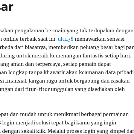
ar
asakan pengalaman bermain yang tak terlupakan dengan
 online terbaik saat ini.
ulti138
menawarkan sensasi
rbeda dari biasanya, memberikan peluang besar bagi par
daring untuk meraih kemenangan fantastis setiap hari.
ang aman dan terpercaya, setiap pemain dapat
an lengkap tanpa khawatir akan keamanan data pribadi
i finansial. Jangan ragu untuk bergabung dan rasakan
ngan dari fitur-fitur unggulan yang disediakan oleh
cepat dan mudah untuk menikmati berbagai permainan
 login menjadi solusi tepat bagi kamu yang ingin
dengan sekali klik. Melalui proses login yang simpel da