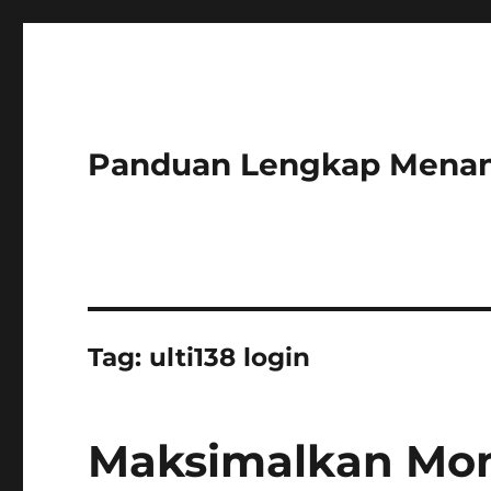
Panduan Lengkap Menang 
Tag:
ulti138 login
Maksimalkan Mom