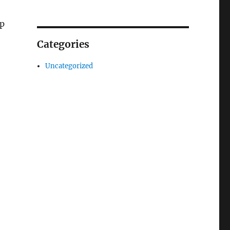
ap
Categories
Uncategorized