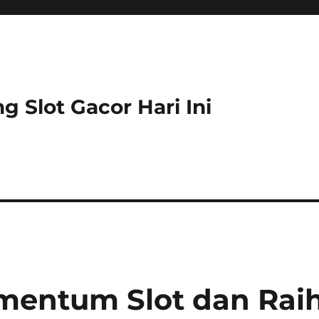
Slot Gacor Hari Ini
entum Slot dan Rai