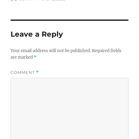
on
Leave a Reply
Your email address will not be published.
Required fields
are marked
*
COMMENT
*