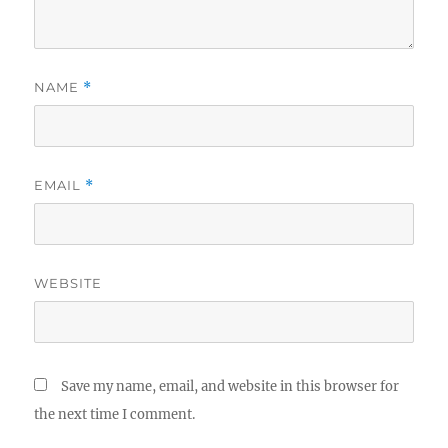
NAME
*
EMAIL
*
WEBSITE
Save my name, email, and website in this browser for
the next time I comment.