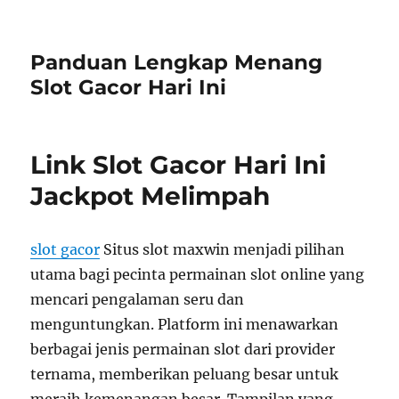
Panduan Lengkap Menang
Slot Gacor Hari Ini
Link Slot Gacor Hari Ini
Jackpot Melimpah
slot gacor
Situs slot maxwin menjadi pilihan
utama bagi pecinta permainan slot online yang
mencari pengalaman seru dan
menguntungkan. Platform ini menawarkan
berbagai jenis permainan slot dari provider
ternama, memberikan peluang besar untuk