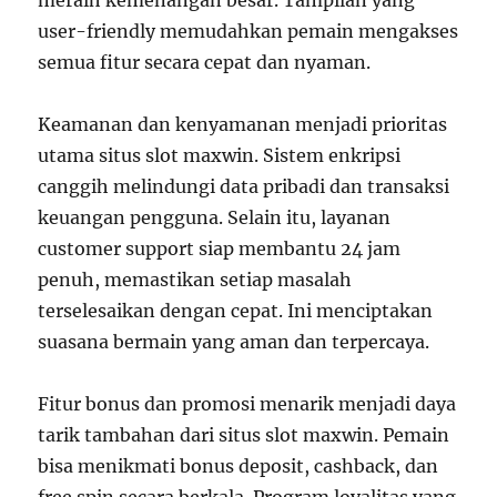
meraih kemenangan besar. Tampilan yang
user-friendly memudahkan pemain mengakses
semua fitur secara cepat dan nyaman.
Keamanan dan kenyamanan menjadi prioritas
utama situs slot maxwin. Sistem enkripsi
canggih melindungi data pribadi dan transaksi
keuangan pengguna. Selain itu, layanan
customer support siap membantu 24 jam
penuh, memastikan setiap masalah
terselesaikan dengan cepat. Ini menciptakan
suasana bermain yang aman dan terpercaya.
Fitur bonus dan promosi menarik menjadi daya
tarik tambahan dari situs slot maxwin. Pemain
bisa menikmati bonus deposit, cashback, dan