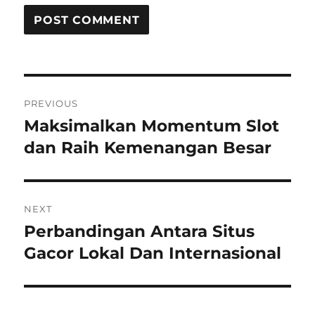
Post
PREVIOUS
navigation
Maksimalkan Momentum Slot
Previous
post:
dan Raih Kemenangan Besar
NEXT
Perbandingan Antara Situs
Next
post:
Gacor Lokal Dan Internasional