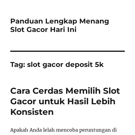
Panduan Lengkap Menang
Slot Gacor Hari Ini
Tag:
slot gacor deposit 5k
Cara Cerdas Memilih Slot
Gacor untuk Hasil Lebih
Konsisten
Apakah Anda lelah mencoba peruntungan di