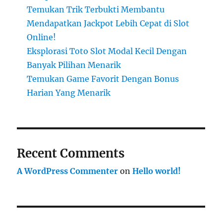
Temukan Trik Terbukti Membantu
Mendapatkan Jackpot Lebih Cepat di Slot
Online!
Eksplorasi Toto Slot Modal Kecil Dengan
Banyak Pilihan Menarik
Temukan Game Favorit Dengan Bonus
Harian Yang Menarik
Recent Comments
A WordPress Commenter
on
Hello world!