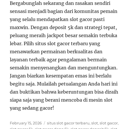
Bergabunglah sekarang dan rasakan sendiri
sensasi menjadi bagian dari komunitas pemain
yang selalu mendapatkan slot gacor pasti
maxwin. Dengan deposit 5k dan strategi tepat,
peluang meraih jackpot besar semakin terbuka
lebar. Pilih situs slot gacor terbaru yang
menawarkan permainan berkualitas dan
layanan terbaik agar pengalaman bermain
semakin menyenangkan dan menguntungkan.
Jangan biarkan kesempatan emas ini berlalu
begitu saja. Mulailah petualangan Anda hari ini
dan buktikan bahwa keberuntungan bisa diraih
siapa saja yang berani mencoba di mesin slot
yang sedang gacor!
Posted
Tags
February 15, 2026
situs slot gacor terbaru
,
slot
,
slot gacor
,
on