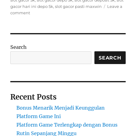
slot gacor 5k
,
slot gacor depo 5k
,
slot gacor deposit 5k
,
slot
gacor hari ini depo 5k
,
slot gacor pasti maxwin
Leave a
on
comment
Cara
Cerdas
Memilih
Slot
Gacor
Search
untuk
Hasil
SEARCH
Lebih
Konsisten
Recent Posts
Bonus Menarik Menjadi Keunggulan
Platform Game Ini
Platform Game Terlengkap dengan Bonus
Rutin Sepanjang Minggu