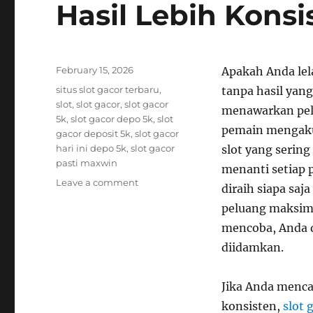
Hasil Lebih Konsi
Posted
February 15, 2026
Apakah Anda lel
on
Tags
situs slot gacor terbaru
,
tanpa hasil yan
slot
,
slot gacor
,
slot gacor
menawarkan pelu
5k
,
slot gacor depo 5k
,
slot
pemain mengaku
gacor deposit 5k
,
slot gacor
hari ini depo 5k
,
slot gacor
slot yang serin
pasti maxwin
menanti setiap p
on
Leave a comment
diraih siapa saj
Cara
peluang maksima
Cerdas
Memilih
mencoba, Anda 
Slot
diidamkan.
Gacor
untuk
Hasil
Jika Anda menc
Lebih
konsisten,
slot 