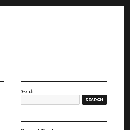
Search
SEARCH