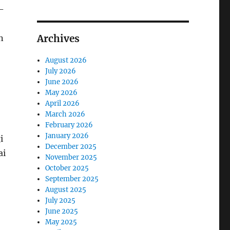
-
Archives
n
August 2026
July 2026
June 2026
May 2026
April 2026
March 2026
February 2026
January 2026
i
December 2025
ai
November 2025
October 2025
September 2025
August 2025
July 2025
June 2025
May 2025