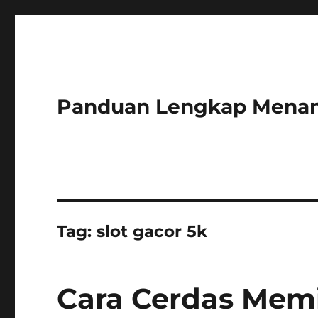
Panduan Lengkap Menang 
Tag:
slot gacor 5k
Cara Cerdas Memi