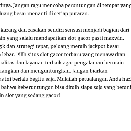
harinya. Jangan ragu mencoba peruntungan di tempat yan
luang besar menanti di setiap putaran.
karang dan rasakan sendiri sensasi menjadi bagian dari
n yang selalu mendapatkan slot gacor pasti maxwin.
k dan strategi tepat, peluang meraih jackpot besar
lebar. Pilih situs slot gacor terbaru yang menawarkan
alitas dan layanan terbaik agar pengalaman bermain
angkan dan menguntungkan. Jangan biarkan
ini berlalu begitu saja. Mulailah petualangan Anda har
 bahwa keberuntungan bisa diraih siapa saja yang beran
n slot yang sedang gacor!