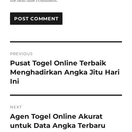
the next time I comment.
Post
PREVIOUS
navigation
Pusat Togel Online Terbaik
Previous
post:
Menghadirkan Angka Jitu Hari
Ini
NEXT
Agen Togel Online Akurat
Next
post:
untuk Data Angka Terbaru