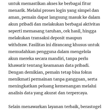
untuk memastikan akses ke berbagai fitur
menarik. Melalui proses login yang simpel dan
aman, pemain dapat langsung masuk ke dalam
akun pribadi dan melakukan berbagai aktivitas
seperti memasang taruhan, cek hasil, hingga
melakukan transaksi deposit maupun
withdraw. Fasilitas ini dirancang khusus untuk
memudahkan pengguna dalam mengelola
akun mereka secara mandiri, tanpa perlu
khawatir tentang keamanan data pribadi.
Dengan demikian, pemain tetap bisa fokus
menikmati permainan tanpa gangguan, serta
meningkatkan peluang kemenangan melalui
analisis data yang akurat dan terpercaya.
Selain menawarkan layanan terbaik, berastogel