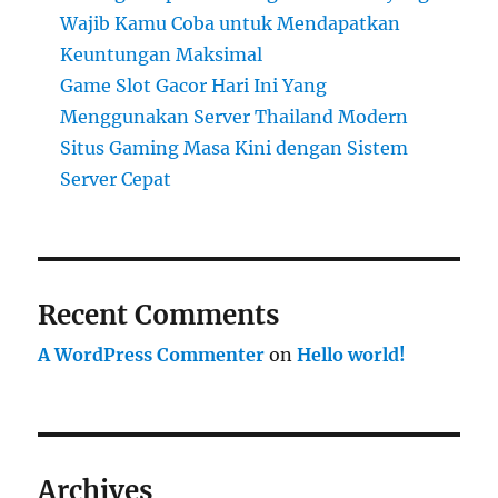
Wajib Kamu Coba untuk Mendapatkan
Keuntungan Maksimal
Game Slot Gacor Hari Ini Yang
Menggunakan Server Thailand Modern
Situs Gaming Masa Kini dengan Sistem
Server Cepat
Recent Comments
A WordPress Commenter
on
Hello world!
Archives