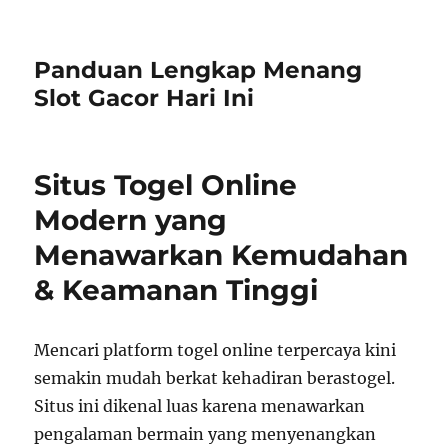
Panduan Lengkap Menang
Slot Gacor Hari Ini
Situs Togel Online
Modern yang
Menawarkan Kemudahan
& Keamanan Tinggi
Mencari platform togel online terpercaya kini
semakin mudah berkat kehadiran berastogel.
Situs ini dikenal luas karena menawarkan
pengalaman bermain yang menyenangkan