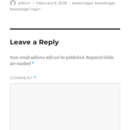
Author
Posted
Tags
admin
February 9, 2026
beras togel
,
berastogel
,
on
berastogel login
Leave a Reply
Your email address will not be published.
Required fields
are marked
*
COMMENT
*