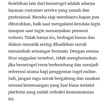
Kelebihan lain dari berastogel adalah adanya
layanan customer service yang ramah dan
profesional. Mereka siap membantu kapan pun
dibutuhkan, baik saat mengalami kendala login
maupun saat ingin menanyakan promosi
terbaru. Tidak hanya itu, berbagai bonus dan
diskon menarik sering dihadirkan untuk
menambah semangat bermain. Dengan semua
fitur unggulan tersebut, tidak mengherankan
jika berastogel terus berkembang dan menjadi
referensi utama bagi penggemar togel online.
Jadi, jangan ragu untuk bergabung dan rasakan
sensasi kemenangan yang luar biasa melalui
platform yang sudah terbukti keamanannya
ini.