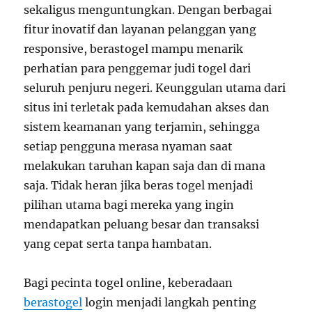
sekaligus menguntungkan. Dengan berbagai
fitur inovatif dan layanan pelanggan yang
responsive, berastogel mampu menarik
perhatian para penggemar judi togel dari
seluruh penjuru negeri. Keunggulan utama dari
situs ini terletak pada kemudahan akses dan
sistem keamanan yang terjamin, sehingga
setiap pengguna merasa nyaman saat
melakukan taruhan kapan saja dan di mana
saja. Tidak heran jika beras togel menjadi
pilihan utama bagi mereka yang ingin
mendapatkan peluang besar dan transaksi
yang cepat serta tanpa hambatan.
Bagi pecinta togel online, keberadaan
berastogel
login menjadi langkah penting