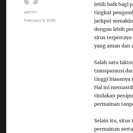
lebih baik bagi 
Author
admin
tingkat pengemb
Posted
February 9, 2026
jackpot semakin
on
dengan lebih pe
situs terpercay
yang aman dan a
Salah satu fakto
transparansi da
tinggi biasanya 
Hal ini memasti
tindakan penipu
permainan tanpa
Selain itu, situ
permainan serta