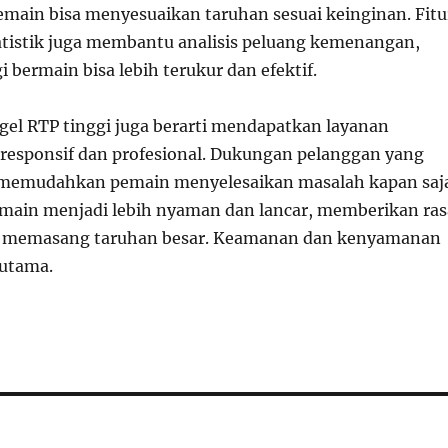
pemain bisa menyesuaikan taruhan sesuai keinginan. Fitu
tatistik juga membantu analisis peluang kemenangan,
i bermain bisa lebih terukur dan efektif.
ogel RTP tinggi juga berarti mendapatkan layanan
responsif dan profesional. Dukungan pelanggan yang
m memudahkan pemain menyelesaikan masalah kapan saj
main menjadi lebih nyaman dan lancar, memberikan ras
aat memasang taruhan besar. Keamanan dan kenyamanan
 utama.