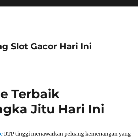
Slot Gacor Hari Ini
e Terbaik
ka Jitu Hari Ini
ne
RTP tinggi menawarkan peluang kemenangan yang