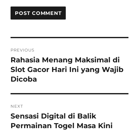
Post
PREVIOUS
navigation
Rahasia Menang Maksimal di
Previous
post:
Slot Gacor Hari Ini yang Wajib
Dicoba
NEXT
Sensasi Digital di Balik
Next
post:
Permainan Togel Masa Kini