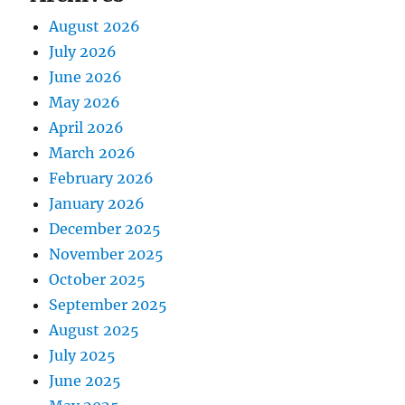
August 2026
July 2026
June 2026
May 2026
April 2026
March 2026
February 2026
January 2026
December 2025
November 2025
October 2025
September 2025
August 2025
July 2025
June 2025