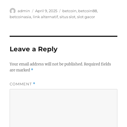
Author
Posted
Tags
admin
April 9, 2025
betcoin
,
betcoin88
,
on
betcoinasia
,
link alternatif
,
situs slot
,
slot gacor
Leave a Reply
Your email address will not be published.
Required fields
are marked
*
COMMENT
*