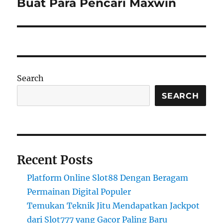
post:
Buat Para Pencari Maxwin
Search
SEARCH
Recent Posts
Platform Online Slot88 Dengan Beragam
Permainan Digital Populer
Temukan Teknik Jitu Mendapatkan Jackpot
dari Slot777 yang Gacor Paling Baru