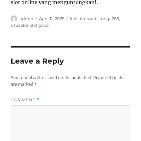
slot online yang menguntungkan!.
Author
Posted
Tags
admin
April 11, 2025
link alternatif
,
mega288
,
on
situs slot
,
slot gacor
Leave a Reply
Your email address will not be published.
Required fields
are marked
*
COMMENT
*