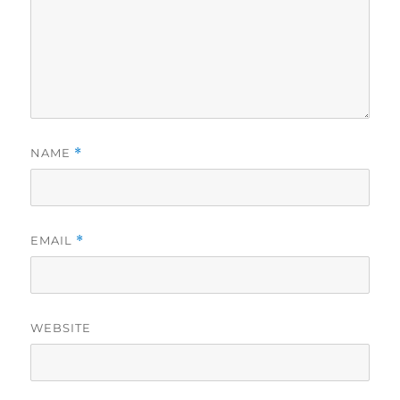
NAME
*
EMAIL
*
WEBSITE