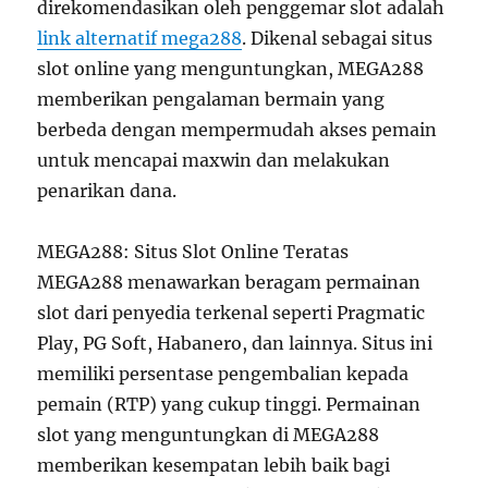
direkomendasikan oleh penggemar slot adalah
link alternatif mega288
. Dikenal sebagai situs
slot online yang menguntungkan, MEGA288
memberikan pengalaman bermain yang
berbeda dengan mempermudah akses pemain
untuk mencapai maxwin dan melakukan
penarikan dana.
MEGA288: Situs Slot Online Teratas
MEGA288 menawarkan beragam permainan
slot dari penyedia terkenal seperti Pragmatic
Play, PG Soft, Habanero, dan lainnya. Situs ini
memiliki persentase pengembalian kepada
pemain (RTP) yang cukup tinggi. Permainan
slot yang menguntungkan di MEGA288
memberikan kesempatan lebih baik bagi