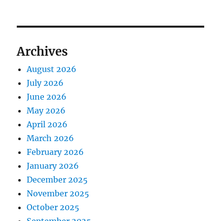
Archives
August 2026
July 2026
June 2026
May 2026
April 2026
March 2026
February 2026
January 2026
December 2025
November 2025
October 2025