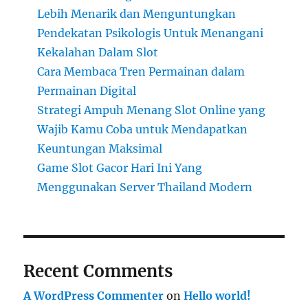
Lebih Menarik dan Menguntungkan
Pendekatan Psikologis Untuk Menangani
Kekalahan Dalam Slot
Cara Membaca Tren Permainan dalam
Permainan Digital
Strategi Ampuh Menang Slot Online yang
Wajib Kamu Coba untuk Mendapatkan
Keuntungan Maksimal
Game Slot Gacor Hari Ini Yang
Menggunakan Server Thailand Modern
Recent Comments
A WordPress Commenter
on
Hello world!