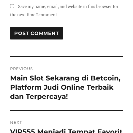
Save my name, email, and website in this browser for
the next time I comment.
Post
PREVIOUS
navigation
Main Slot Sekarang di Betcoin,
Previous
post:
Platform Judi Online Terbaik
dan Terpercaya!
NEXT
VIP555 Menjadi Tempat Favorit
Next