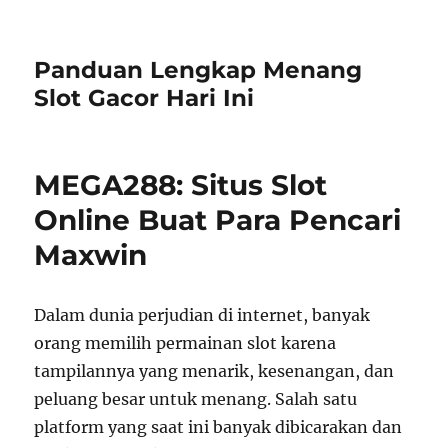
Panduan Lengkap Menang
Slot Gacor Hari Ini
MEGA288: Situs Slot
Online Buat Para Pencari
Maxwin
Dalam dunia perjudian di internet, banyak
orang memilih permainan slot karena
tampilannya yang menarik, kesenangan, dan
peluang besar untuk menang. Salah satu
platform yang saat ini banyak dibicarakan dan