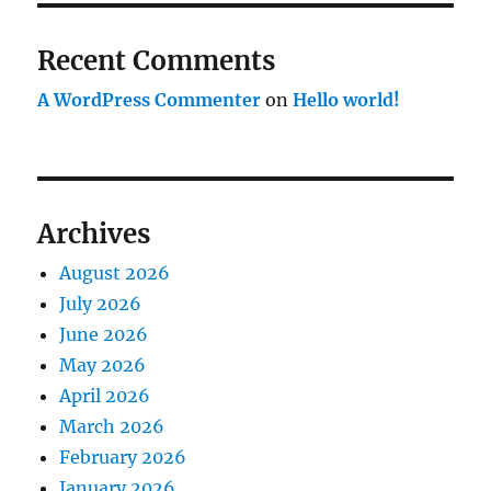
Recent Comments
A WordPress Commenter
on
Hello world!
Archives
August 2026
July 2026
June 2026
May 2026
April 2026
March 2026
February 2026
January 2026