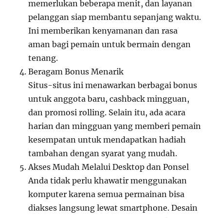
memerlukan beberapa menit, dan layanan
pelanggan siap membantu sepanjang waktu.
Ini memberikan kenyamanan dan rasa
aman bagi pemain untuk bermain dengan
tenang.
Beragam Bonus Menarik
Situs-situs ini menawarkan berbagai bonus
untuk anggota baru, cashback mingguan,
dan promosi rolling. Selain itu, ada acara
harian dan mingguan yang memberi pemain
kesempatan untuk mendapatkan hadiah
tambahan dengan syarat yang mudah.
Akses Mudah Melalui Desktop dan Ponsel
Anda tidak perlu khawatir menggunakan
komputer karena semua permainan bisa
diakses langsung lewat smartphone. Desain