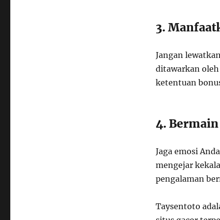
3. Manfaat
Jangan lewatka
ditawarkan oleh
ketentuan bonu
4. Bermain
Jaga emosi Anda
mengejar kekala
pengalaman ber
Taysentoto adala