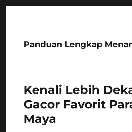
Panduan Lengkap Menang 
Kenali Lebih Deka
Gacor Favorit Pa
Maya