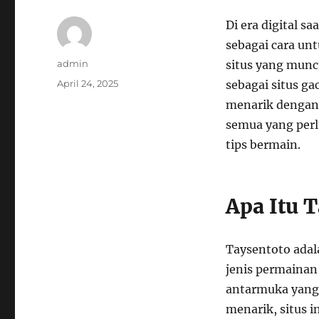
Di era digital s
sebagai cara un
Author
admin
situs yang muncu
Posted
April 24, 2025
sebagai situs g
on
menarik dengan 
semua yang perl
tips bermain.
Apa Itu 
Taysentoto adal
jenis permainan 
antarmuka yang
menarik, situs i