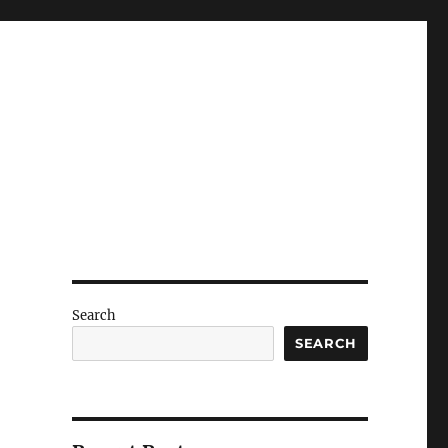
Search
SEARCH