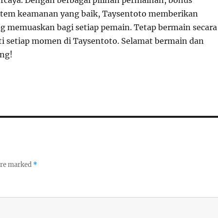
percaya. Dengan berbagai pilihan permainan, bonus
istem keamanan yang baik, Taysentoto memberikan
g memuaskan bagi setiap pemain. Tetap bermain secara
ti setiap momen di Taysentoto. Selamat bermain dan
ng!
 are marked
*