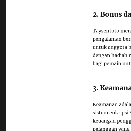
2. Bonus d
Taysentoto men
pengalaman ber
untuk anggota b
dengan hadiah 
bagi pemain un
3. Keaman
Keamanan adalah
sistem enkripsi 
keuangan penggu
pelanggan yang