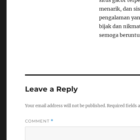
situs gacor ter
menarik, dan s
pengalaman yan
bijak dan nikma
semoga beruntu
Leave a Reply
Your email address will not be published.
Required fields
COMMENT
*