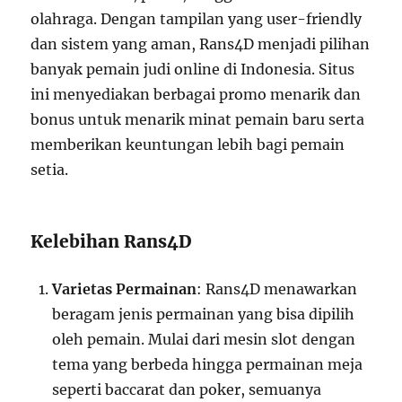
olahraga. Dengan tampilan yang user-friendly
dan sistem yang aman, Rans4D menjadi pilihan
banyak pemain judi online di Indonesia. Situs
ini menyediakan berbagai promo menarik dan
bonus untuk menarik minat pemain baru serta
memberikan keuntungan lebih bagi pemain
setia.
Kelebihan Rans4D
Varietas Permainan
: Rans4D menawarkan
beragam jenis permainan yang bisa dipilih
oleh pemain. Mulai dari mesin slot dengan
tema yang berbeda hingga permainan meja
seperti baccarat dan poker, semuanya