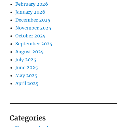
February 2026
January 2026
December 2025
November 2025
October 2025
September 2025
August 2025
July 2025
June 2025
May 2025
April 2025
Categories