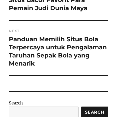
Situs Gacor Favorit Para
Pemain Judi Dunia Maya
NEXT
Panduan Memilih Situs Bola
Next
post:
Terpercaya untuk Pengalaman
Taruhan Sepak Bola yang
Menarik
Search
SEARCH