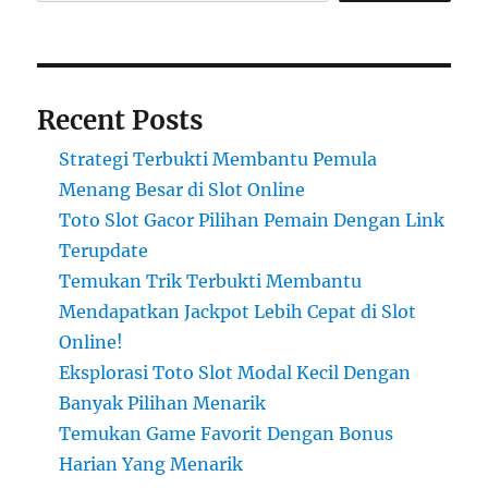
Recent Posts
Strategi Terbukti Membantu Pemula
Menang Besar di Slot Online
Toto Slot Gacor Pilihan Pemain Dengan Link
Terupdate
Temukan Trik Terbukti Membantu
Mendapatkan Jackpot Lebih Cepat di Slot
Online!
Eksplorasi Toto Slot Modal Kecil Dengan
Banyak Pilihan Menarik
Temukan Game Favorit Dengan Bonus
Harian Yang Menarik