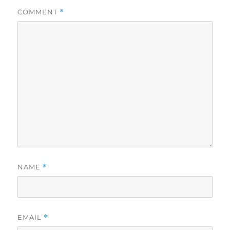
COMMENT
*
NAME
*
EMAIL
*