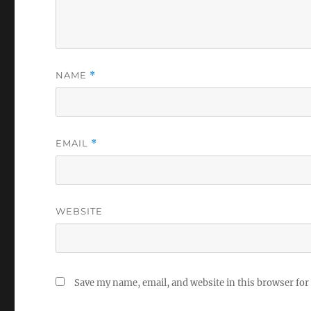
NAME
*
EMAIL
*
WEBSITE
Save my name, email, and website in this browser for