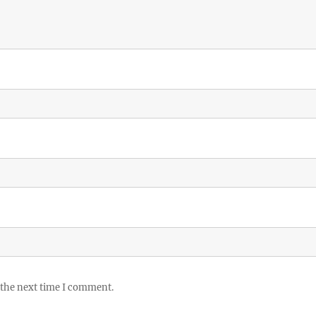
 the next time I comment.