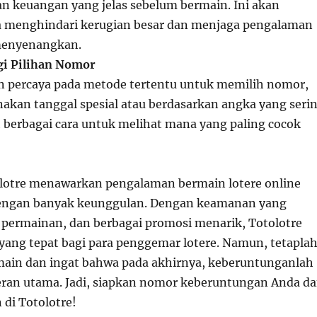
n keuangan yang jelas sebelum bermain. Ini akan
menghindari kerugian besar dan menjaga pengalaman
menyenangkan.
gi Pilihan Nomor
 percaya pada metode tertentu untuk memilih nomor,
akan tanggal spesial atau berdasarkan angka yang seri
 berbagai cara untuk melihat mana yang paling cocok
olotre menawarkan pengalaman bermain lotere online
engan banyak keunggulan. Dengan keamanan yang
 permainan, dan berbagai promosi menarik, Totolotre
 yang tepat bagi para penggemar lotere. Namun, tetapla
main dan ingat bahwa pada akhirnya, keberuntunganlah
ran utama. Jadi, siapkan nomor keberuntungan Anda d
 di Totolotre!