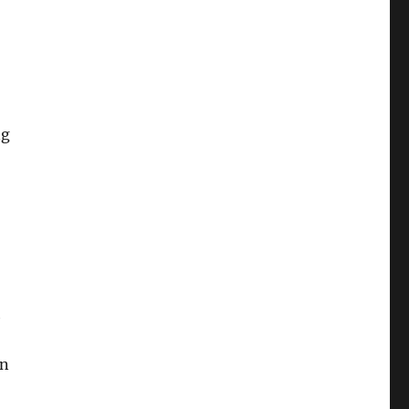
ng
h
an