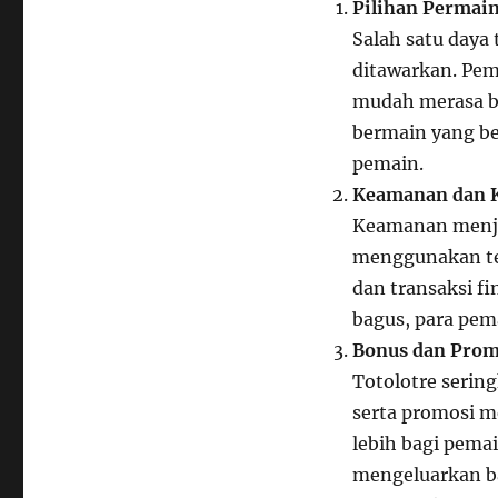
Pilihan Permai
Salah satu daya
ditawarkan. Pem
mudah merasa bo
bermain yang be
pemain.
Keamanan dan 
Keamanan menjadi
menggunakan tek
dan transaksi f
bagus, para pem
Bonus dan Prom
Totolotre serin
serta promosi m
lebih bagi pema
mengeluarkan b