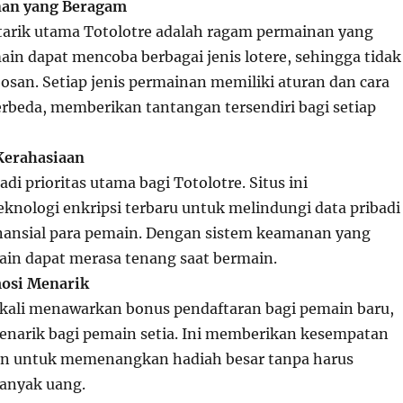
nan yang Beragam
 tarik utama Totolotre adalah ragam permainan yang
ain dapat mencoba berbagai jenis lotere, sehingga tidak
san. Setiap jenis permainan memiliki aturan dan cara
rbeda, memberikan tantangan tersendiri bagi setiap
Kerahasiaan
 prioritas utama bagi Totolotre. Situs ini
nologi enkripsi terbaru untuk melindungi data pribadi
inansial para pemain. Dengan sistem keamanan yang
ain dapat merasa tenang saat bermain.
osi Menarik
gkali menawarkan bonus pendaftaran bagi pemain baru,
enarik bagi pemain setia. Ini memberikan kesempatan
in untuk memenangkan hadiah besar tanpa harus
anyak uang.