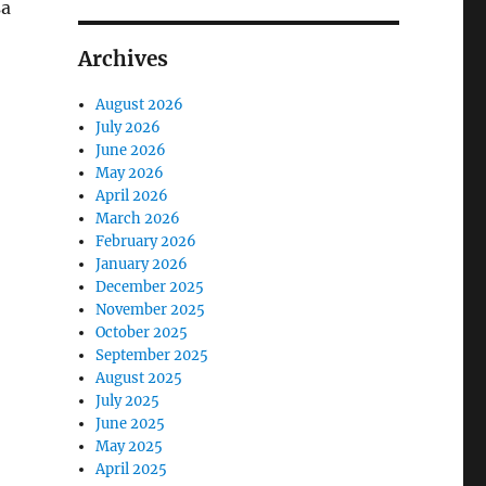
sa
Archives
August 2026
July 2026
June 2026
May 2026
April 2026
March 2026
February 2026
January 2026
December 2025
November 2025
October 2025
September 2025
August 2025
July 2025
June 2025
May 2025
April 2025