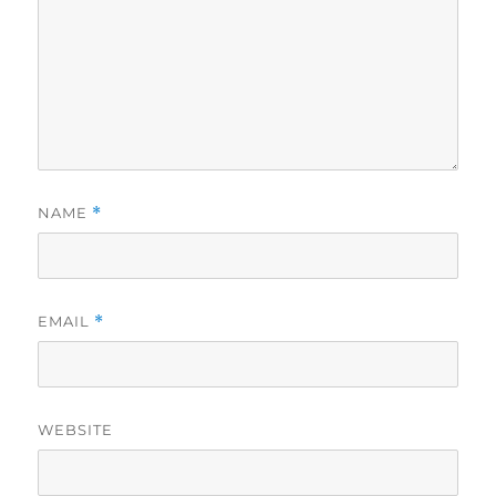
NAME
*
EMAIL
*
WEBSITE