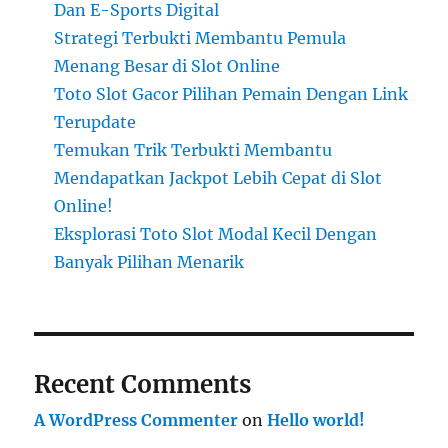
Dan E-Sports Digital
Strategi Terbukti Membantu Pemula
Menang Besar di Slot Online
Toto Slot Gacor Pilihan Pemain Dengan Link
Terupdate
Temukan Trik Terbukti Membantu
Mendapatkan Jackpot Lebih Cepat di Slot
Online!
Eksplorasi Toto Slot Modal Kecil Dengan
Banyak Pilihan Menarik
Recent Comments
A WordPress Commenter
on
Hello world!