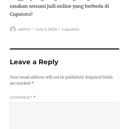
rasakan sensasi judi online yang berbeda di
Cuputoto!
Author
Posted
Tags
admin
July 5, 2025
cuputoto
on
Leave a Reply
Your email address will not be published.
Required fields
are marked
*
COMMENT
*