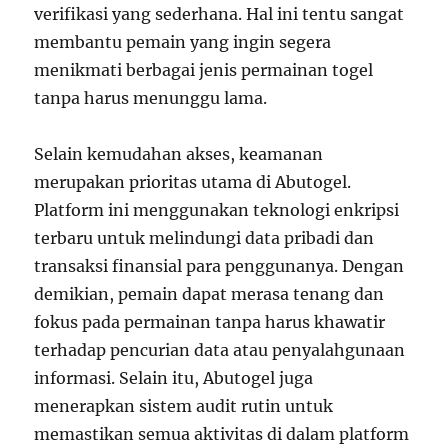
verifikasi yang sederhana. Hal ini tentu sangat
membantu pemain yang ingin segera
menikmati berbagai jenis permainan togel
tanpa harus menunggu lama.
Selain kemudahan akses, keamanan
merupakan prioritas utama di Abutogel.
Platform ini menggunakan teknologi enkripsi
terbaru untuk melindungi data pribadi dan
transaksi finansial para penggunanya. Dengan
demikian, pemain dapat merasa tenang dan
fokus pada permainan tanpa harus khawatir
terhadap pencurian data atau penyalahgunaan
informasi. Selain itu, Abutogel juga
menerapkan sistem audit rutin untuk
memastikan semua aktivitas di dalam platform