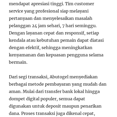
mendapat apresiasi tinggi. Tim customer
service yang profesional siap melayani
pertanyaan dan menyelesaikan masalah
pelanggan 24 jam sehari, 7 hari seminggu.
Dengan layanan cepat dan responsif, setiap
kendala atau kebutuhan pemain dapat diatasi
dengan efektif, sehingga meningkatkan
kenyamanan dan kepuasan pengguna selama
bermain.
Dari segi transaksi, Abutogel menyediakan
berbagai metode pembayaran yang mudah dan
aman. Mulai dari transfer bank lokal hingga
dompet digital populer, semua dapat
digunakan untuk deposit maupun penarikan
dana. Proses transaksi juga dikenal cepat,