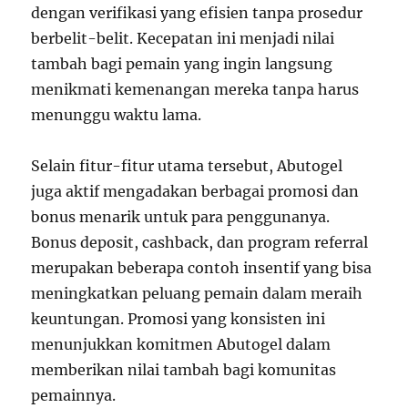
dengan verifikasi yang efisien tanpa prosedur
berbelit-belit. Kecepatan ini menjadi nilai
tambah bagi pemain yang ingin langsung
menikmati kemenangan mereka tanpa harus
menunggu waktu lama.
Selain fitur-fitur utama tersebut, Abutogel
juga aktif mengadakan berbagai promosi dan
bonus menarik untuk para penggunanya.
Bonus deposit, cashback, dan program referral
merupakan beberapa contoh insentif yang bisa
meningkatkan peluang pemain dalam meraih
keuntungan. Promosi yang konsisten ini
menunjukkan komitmen Abutogel dalam
memberikan nilai tambah bagi komunitas
pemainnya.