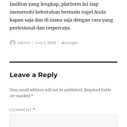
fasilitas yang lengkap, platform ini siap
memenuhi kebutuhan bermain togel Anda
kapan saja dan di mana saja dengan cara yang
profesional dan terpercaya.
Author
Posted
Tags
admin
July 5, 2025
abutogel
on
Leave a Reply
Your email address will not be published.
Required fields
are marked
*
COMMENT
*