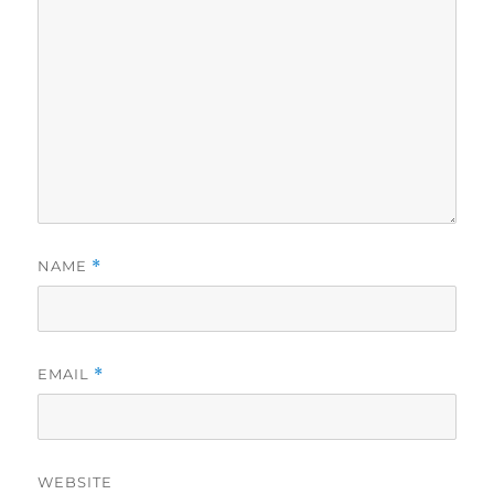
NAME
*
EMAIL
*
WEBSITE