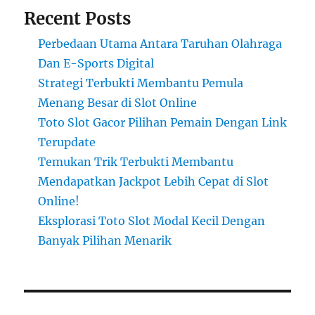
Recent Posts
Perbedaan Utama Antara Taruhan Olahraga
Dan E-Sports Digital
Strategi Terbukti Membantu Pemula
Menang Besar di Slot Online
Toto Slot Gacor Pilihan Pemain Dengan Link
Terupdate
Temukan Trik Terbukti Membantu
Mendapatkan Jackpot Lebih Cepat di Slot
Online!
Eksplorasi Toto Slot Modal Kecil Dengan
Banyak Pilihan Menarik