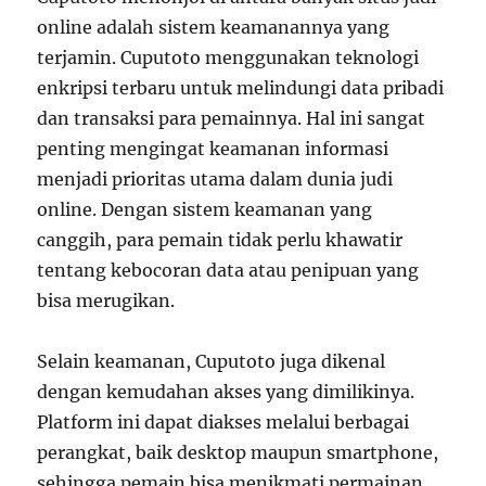
online adalah sistem keamanannya yang
terjamin. Cuputoto menggunakan teknologi
enkripsi terbaru untuk melindungi data pribadi
dan transaksi para pemainnya. Hal ini sangat
penting mengingat keamanan informasi
menjadi prioritas utama dalam dunia judi
online. Dengan sistem keamanan yang
canggih, para pemain tidak perlu khawatir
tentang kebocoran data atau penipuan yang
bisa merugikan.
Selain keamanan, Cuputoto juga dikenal
dengan kemudahan akses yang dimilikinya.
Platform ini dapat diakses melalui berbagai
perangkat, baik desktop maupun smartphone,
sehingga pemain bisa menikmati permainan