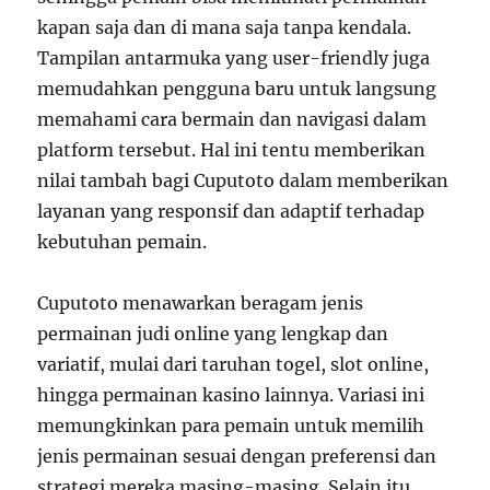
kapan saja dan di mana saja tanpa kendala.
Tampilan antarmuka yang user-friendly juga
memudahkan pengguna baru untuk langsung
memahami cara bermain dan navigasi dalam
platform tersebut. Hal ini tentu memberikan
nilai tambah bagi Cuputoto dalam memberikan
layanan yang responsif dan adaptif terhadap
kebutuhan pemain.
Cuputoto menawarkan beragam jenis
permainan judi online yang lengkap dan
variatif, mulai dari taruhan togel, slot online,
hingga permainan kasino lainnya. Variasi ini
memungkinkan para pemain untuk memilih
jenis permainan sesuai dengan preferensi dan
strategi mereka masing-masing. Selain itu,