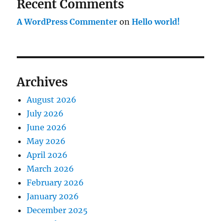
Recent Comments
A WordPress Commenter
on
Hello world!
Archives
August 2026
July 2026
June 2026
May 2026
April 2026
March 2026
February 2026
January 2026
December 2025