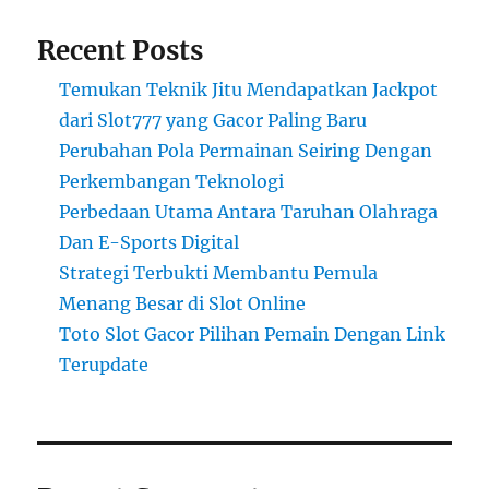
Recent Posts
Temukan Teknik Jitu Mendapatkan Jackpot
dari Slot777 yang Gacor Paling Baru
Perubahan Pola Permainan Seiring Dengan
Perkembangan Teknologi
Perbedaan Utama Antara Taruhan Olahraga
Dan E-Sports Digital
Strategi Terbukti Membantu Pemula
Menang Besar di Slot Online
Toto Slot Gacor Pilihan Pemain Dengan Link
Terupdate