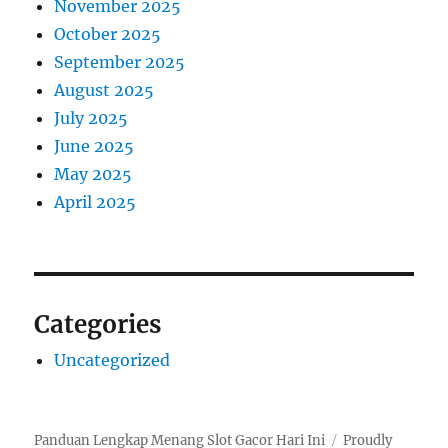
November 2025
October 2025
September 2025
August 2025
July 2025
June 2025
May 2025
April 2025
Categories
Uncategorized
Panduan Lengkap Menang Slot Gacor Hari Ini
Proudly