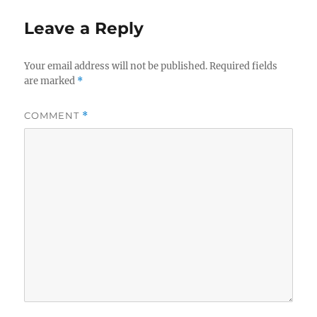
Leave a Reply
Your email address will not be published.
Required fields
are marked
*
COMMENT
*