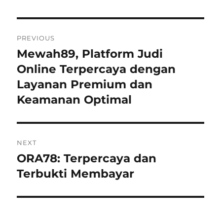
Post
PREVIOUS
navigation
Mewah89, Platform Judi
Previous
post:
Online Terpercaya dengan
Layanan Premium dan
Keamanan Optimal
NEXT
ORA78: Terpercaya dan
Next
post:
Terbukti Membayar