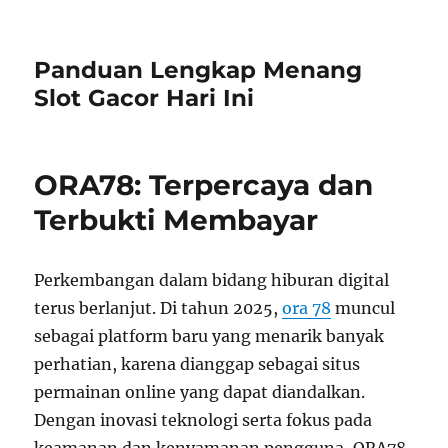
Panduan Lengkap Menang
Slot Gacor Hari Ini
ORA78: Terpercaya dan
Terbukti Membayar
Perkembangan dalam bidang hiburan digital
terus berlanjut. Di tahun 2025,
ora 78
muncul
sebagai platform baru yang menarik banyak
perhatian, karena dianggap sebagai situs
permainan online yang dapat diandalkan.
Dengan inovasi teknologi serta fokus pada