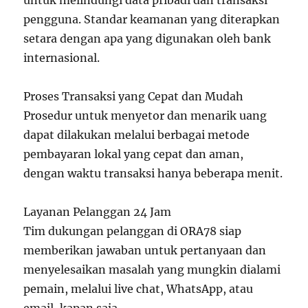
untuk melindungi data pribadi dan transaksi
pengguna. Standar keamanan yang diterapkan
setara dengan apa yang digunakan oleh bank
internasional.
Proses Transaksi yang Cepat dan Mudah
Prosedur untuk menyetor dan menarik uang
dapat dilakukan melalui berbagai metode
pembayaran lokal yang cepat dan aman,
dengan waktu transaksi hanya beberapa menit.
Layanan Pelanggan 24 Jam
Tim dukungan pelanggan di ORA78 siap
memberikan jawaban untuk pertanyaan dan
menyelesaikan masalah yang mungkin dialami
pemain, melalui live chat, WhatsApp, atau