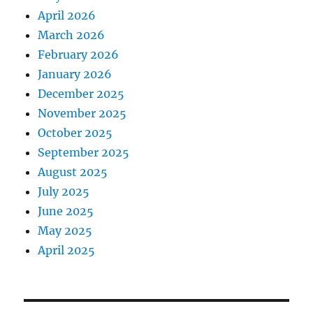
April 2026
March 2026
February 2026
January 2026
December 2025
November 2025
October 2025
September 2025
August 2025
July 2025
June 2025
May 2025
April 2025