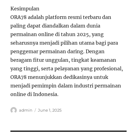
Kesimpulan
ORA78 adalah platform resmi terbaru dan
paling dapat diandalkan dalam dunia
permainan online di tahun 2025, yang
seharusnya menjadi pilihan utama bagi para
penggemar permainan daring. Dengan
beragam fitur unggulan, tingkat keamanan
yang tinggi, serta pelayanan yang profesional,
ORA78 menunjukkan dedikasinya untuk
menjadi pemimpin dalam industri permainan
online di Indonesia.
Author
Posted
admin
June 1, 2025
on