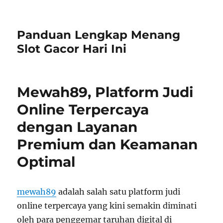
Panduan Lengkap Menang
Slot Gacor Hari Ini
Mewah89, Platform Judi
Online Terpercaya
dengan Layanan
Premium dan Keamanan
Optimal
mewah89
adalah salah satu platform judi
online terpercaya yang kini semakin diminati
oleh para penggemar taruhan digital di