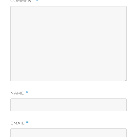
COMMENT
*
NAME
*
EMAIL
*