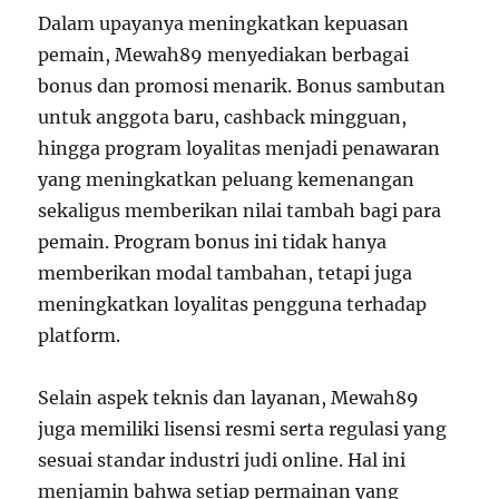
Dalam upayanya meningkatkan kepuasan
pemain, Mewah89 menyediakan berbagai
bonus dan promosi menarik. Bonus sambutan
untuk anggota baru, cashback mingguan,
hingga program loyalitas menjadi penawaran
yang meningkatkan peluang kemenangan
sekaligus memberikan nilai tambah bagi para
pemain. Program bonus ini tidak hanya
memberikan modal tambahan, tetapi juga
meningkatkan loyalitas pengguna terhadap
platform.
Selain aspek teknis dan layanan, Mewah89
juga memiliki lisensi resmi serta regulasi yang
sesuai standar industri judi online. Hal ini
menjamin bahwa setiap permainan yang