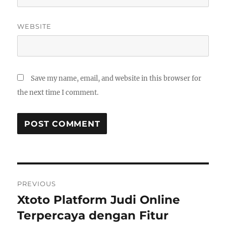
WEBSITE
Save my name, email, and website in this browser for
the next time I comment.
Post
PREVIOUS
navigation
Xtoto Platform Judi Online
Previous
post:
Terpercaya dengan Fitur