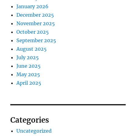
January 2026
December 2025
November 2025
October 2025
September 2025
August 2025
July 2025
June 2025
May 2025
April 2025
Categories
Uncategorized