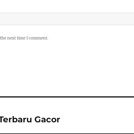
 the next time I comment.
Terbaru Gacor