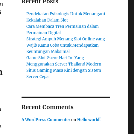
Recent Posts
ru
i
Pendekatan Psikologis Untuk Menangani
Kekalahan Dalam Slot
Cara Membaca Tren Permainan dalam
Permainan Digital
Strategi Ampuh Menang Slot Online yang
Wajib Kamu Coba untuk Mendapatkan
Keuntungan Maksimal
Game Slot Gacor Hari Ini Yang
Menggunakan Server Thailand Modern
h
Situs Gaming Masa Kini dengan Sistem
Server Cepat
Recent Comments
h
A WordPress Commenter
on
Hello world!
n