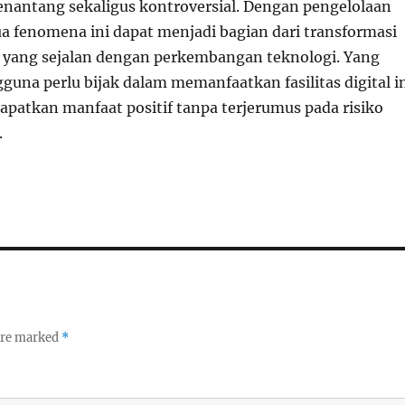
nantang sekaligus kontroversial. Dengan pengelolaan
ua fenomena ini dapat menjadi bagian dari transformasi
 yang sejalan dengan perkembangan teknologi. Yang
guna perlu bijak dalam memanfaatkan fasilitas digital i
apatkan manfaat positif tanpa terjerumus pada risiko
.
 are marked
*