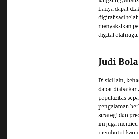
langsung, analis
hanya dapat dia
digitalisasi te
menyaksikan per
digital olahraga.
Judi Bol
Di sisi lain, keh
dapat diabaikan
popularitas sepa
pengalaman ber
strategi dan pr
ini juga memicu
membutuhkan reg