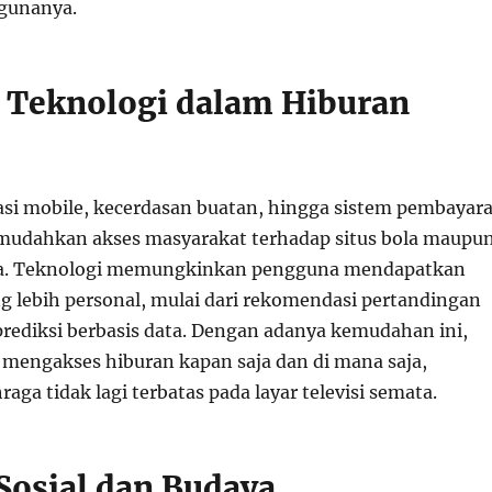
gunanya.
i Teknologi dalam Hiburan
asi mobile, kecerdasan buatan, hingga sistem pembayar
emudahkan akses masyarakat terhadap situs bola maupu
ola. Teknologi memungkinkan pengguna mendapatkan
 lebih personal, mulai dari rekomendasi pertandingan
prediksi berbasis data. Dengan adanya kemudahan ini,
mengakses hiburan kapan saja dan di mana saja,
aga tidak lagi terbatas pada layar televisi semata.
osial dan Budaya