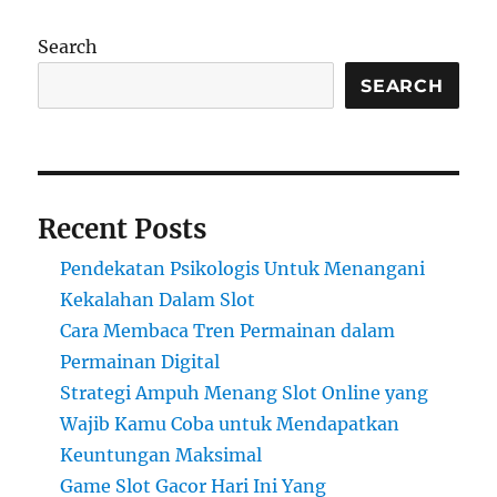
Search
SEARCH
Recent Posts
Pendekatan Psikologis Untuk Menangani
Kekalahan Dalam Slot
Cara Membaca Tren Permainan dalam
Permainan Digital
Strategi Ampuh Menang Slot Online yang
Wajib Kamu Coba untuk Mendapatkan
Keuntungan Maksimal
Game Slot Gacor Hari Ini Yang