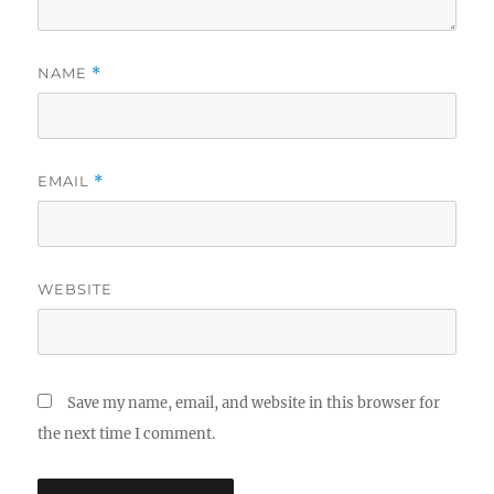
NAME
*
EMAIL
*
WEBSITE
Save my name, email, and website in this browser for
the next time I comment.