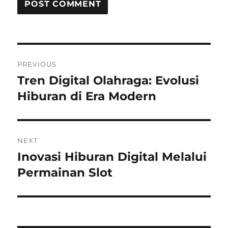
Post
PREVIOUS
navigation
Tren Digital Olahraga: Evolusi
Previous
post:
Hiburan di Era Modern
NEXT
Inovasi Hiburan Digital Melalui
Next
post:
Permainan Slot