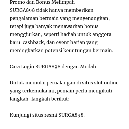
Promo dan Bonus Melimpah
SURGA898 tidak hanya memberikan
pengalaman bermain yang menyenangkan,
tetapi juga banyak menawarkan bonus
menggiurkan, seperti hadiah untuk anggota
baru, cashback, dan event harian yang
meningkatkan potensi keuntungan bermain.
Cara Login SURGA898 dengan Mudah
Untuk memulai petualangan di situs slot online
yang terkemuka ini, pemain perlu mengikuti
langkah-langkah berikut:
Kunjungi situs resmi SURGA898.