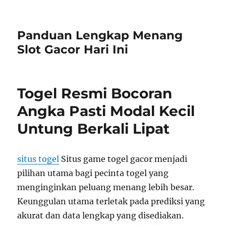
Panduan Lengkap Menang
Slot Gacor Hari Ini
Togel Resmi Bocoran
Angka Pasti Modal Kecil
Untung Berkali Lipat
situs togel
Situs game togel gacor menjadi
pilihan utama bagi pecinta togel yang
menginginkan peluang menang lebih besar.
Keunggulan utama terletak pada prediksi yang
akurat dan data lengkap yang disediakan.