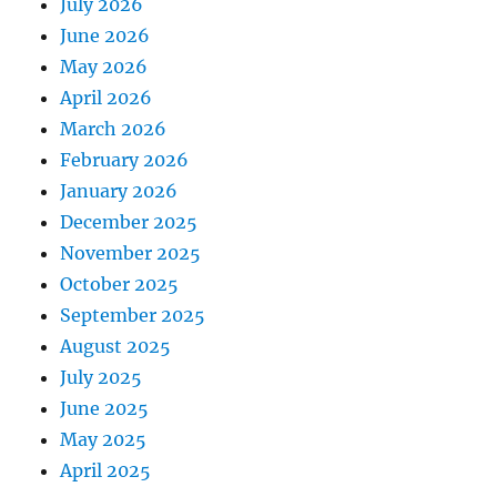
July 2026
June 2026
May 2026
April 2026
March 2026
February 2026
January 2026
December 2025
November 2025
October 2025
September 2025
August 2025
July 2025
June 2025
May 2025
April 2025