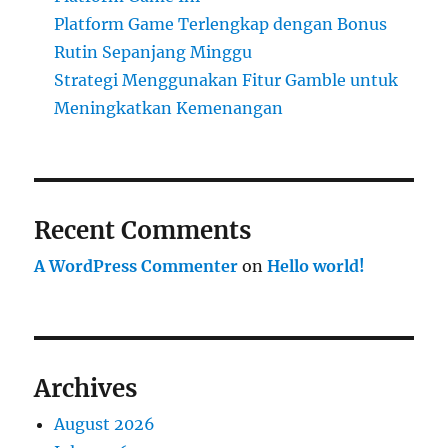
Platform Game Terlengkap dengan Bonus
Rutin Sepanjang Minggu
Strategi Menggunakan Fitur Gamble untuk
Meningkatkan Kemenangan
Recent Comments
A WordPress Commenter
on
Hello world!
Archives
August 2026