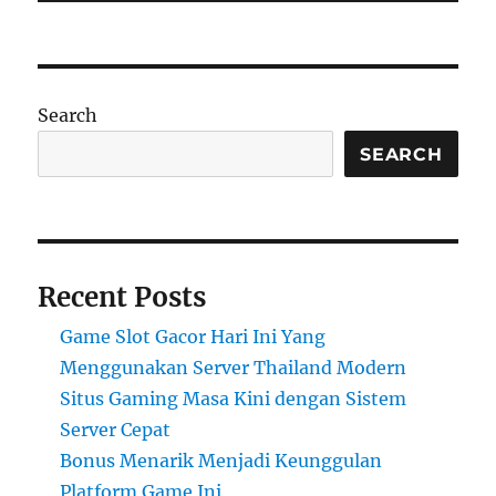
Search
SEARCH
Recent Posts
Game Slot Gacor Hari Ini Yang
Menggunakan Server Thailand Modern
Situs Gaming Masa Kini dengan Sistem
Server Cepat
Bonus Menarik Menjadi Keunggulan
Platform Game Ini