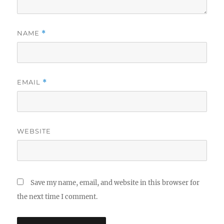
NAME
*
EMAIL
*
WEBSITE
Save my name, email, and website in this browser for
the next time I comment.