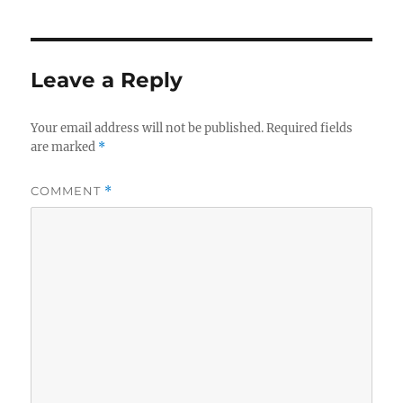
Leave a Reply
Your email address will not be published.
Required fields
are marked
*
COMMENT
*