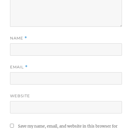
NAME
*
EMAIL
*
WEBSITE
Save my name, email, and website in this browser for