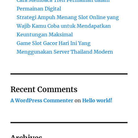
Cara Membaca Tren Permainan dalam
Permainan Digital
Strategi Ampuh Menang Slot Online yang
Wajib Kamu Coba untuk Mendapatkan
Keuntungan Maksimal
Game Slot Gacor Hari Ini Yang
Menggunakan Server Thailand Modern
Recent Comments
A WordPress Commenter
on
Hello world!