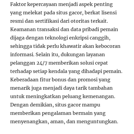
Faktor kepercayaan menjadi aspek penting
yang melekat pada situs gacor, berkat lisensi
resmi dan sertifikasi dari otoritas terkait.
Keamanan transaksi dan data pribadi pemain
dijaga dengan teknologi enkripsi canggih,
sehingga tidak perlu khawatir akan kebocoran
informasi. Selain itu, dukungan layanan
pelanggan 24/7 memberikan solusi cepat
terhadap setiap kendala yang dihadapi pemain.
Keberadaan fitur bonus dan promosi yang
menarik juga menjadi daya tarik tambahan
untuk meningkatkan peluang kemenangan.
Dengan demikian, situs gacor mampu
memberikan pengalaman bermain yang
menyenangkan, aman, dan menguntungkan.