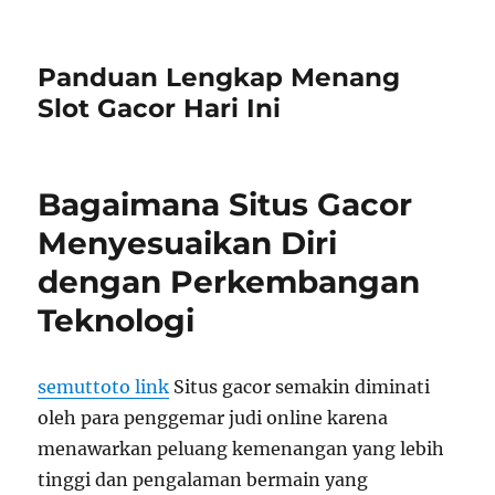
Panduan Lengkap Menang
Slot Gacor Hari Ini
Bagaimana Situs Gacor
Menyesuaikan Diri
dengan Perkembangan
Teknologi
semuttoto link
Situs gacor semakin diminati
oleh para penggemar judi online karena
menawarkan peluang kemenangan yang lebih
tinggi dan pengalaman bermain yang