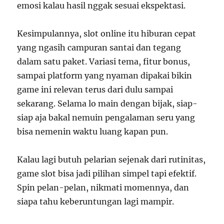
emosi kalau hasil nggak sesuai ekspektasi.
Kesimpulannya, slot online itu hiburan cepat
yang ngasih campuran santai dan tegang
dalam satu paket. Variasi tema, fitur bonus,
sampai platform yang nyaman dipakai bikin
game ini relevan terus dari dulu sampai
sekarang. Selama lo main dengan bijak, siap-
siap aja bakal nemuin pengalaman seru yang
bisa nemenin waktu luang kapan pun.
Kalau lagi butuh pelarian sejenak dari rutinitas,
game slot bisa jadi pilihan simpel tapi efektif.
Spin pelan-pelan, nikmati momennya, dan
siapa tahu keberuntungan lagi mampir.