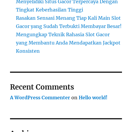
Menyelidiki Situs Gacor Terpercaya Dengan
Tingkat Keberhasilan Tinggi
Rasakan Sensasi Menang Tiap Kali Main Slot
Gacor yang Sudah Terbukti Membayar Besar!
Mengungkap Teknik Rahasia Slot Gacor
yang Membantu Anda Mendapatkan Jackpot
Konsisten
Recent Comments
A WordPress Commenter
on
Hello world!