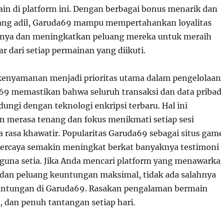
ain di platform ini. Dengan berbagai bonus menarik dan
yang adil, Garuda69 mampu mempertahankan loyalitas
nya dan meningkatkan peluang mereka untuk meraih
 dari setiap permainan yang diikuti.
enyamanan menjadi prioritas utama dalam pengelolaan
da69 memastikan bahwa seluruh transaksi dan data pribad
ungi dengan teknologi enkripsi terbaru. Hal ini
merasa tenang dan fokus menikmati setiap sesi
 rasa khawatir. Popularitas Garuda69 sebagai situs gam
percaya semakin meningkat berkat banyaknya testimoni
ngguna setia. Jika Anda mencari platform yang menawark
 dan peluang keuntungan maksimal, tidak ada salahnya
ntungan di Garuda69. Rasakan pengalaman bermain
, dan penuh tantangan setiap hari.