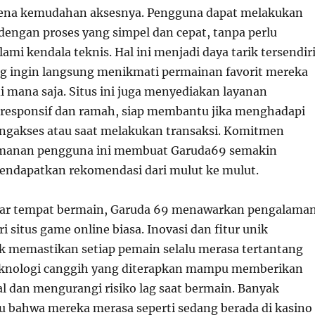
arena kemudahan aksesnya. Pengguna dapat melakukan
dengan proses yang simpel dan cepat, tanpa perlu
mi kendala teknis. Hal ini menjadi daya tarik tersendir
g ingin langsung menikmati permainan favorit mereka
i mana saja. Situs ini juga menyediakan layanan
responsif dan ramah, siap membantu jika menghadapi
ngakses atau saat melakukan transaksi. Komitmen
manan pengguna ini membuat Garuda69 semakin
endapatkan rekomendasi dari mulut ke mulut.
adar tempat bermain, Garuda 69 menawarkan pengalama
i situs game online biasa. Inovasi dan fitur unik
k memastikan setiap pemain selalu merasa tertantang
Teknologi canggih yang diterapkan mampu memberikan
l dan mengurangi risiko lag saat bermain. Banyak
bahwa mereka merasa seperti sedang berada di kasino