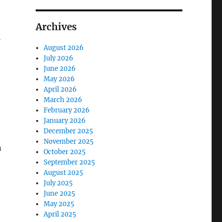
Archives
i
August 2026
July 2026
June 2026
May 2026
April 2026
March 2026
February 2026
January 2026
December 2025
November 2025
n
October 2025
September 2025
August 2025
July 2025
June 2025
May 2025
April 2025