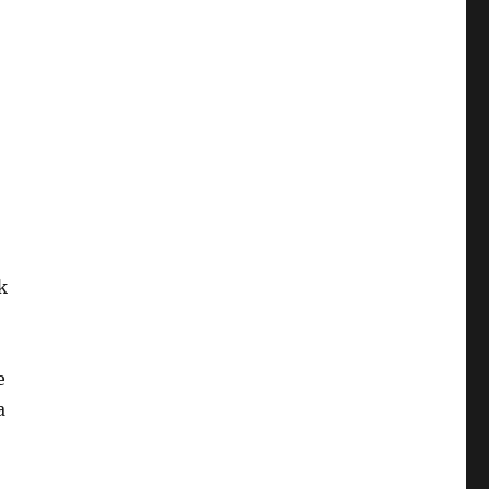
k
e
a