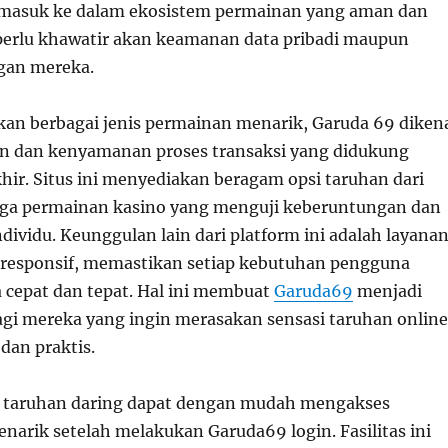
 masuk ke dalam ekosistem permainan yang aman dan
erlu khawatir akan keamanan data pribadi maupun
gan mereka.
an berbagai jenis permainan menarik, Garuda 69 diken
n dan kenyamanan proses transaksi yang didukung
hir. Situs ini menyediakan beragam opsi taruhan dari
gga permainan kasino yang menguji keberuntungan dan
individu. Keunggulan lain dari platform ini adalah layana
responsif, memastikan setiap kebutuhan pengguna
a cepat dan tepat. Hal ini membuat
Garuda69
menjadi
agi mereka yang ingin merasakan sensasi taruhan online
dan praktis.
 taruhan daring dapat dengan mudah mengakses
enarik setelah melakukan Garuda69 login. Fasilitas ini