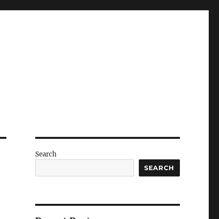
Search
SEARCH