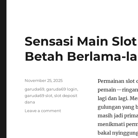
Sensasi Main Slot
Betah Berlama-l
Posted
November 25, 2025
Permainan slot 
on
Tags
garuda69
,
garuda69 login
,
pemain—ringan, 
garuda69 slot
,
slot deposit
lagi dan lagi. M
dana
gulungan yang be
on
Leave a comment
masih jadi prim
Sensasi
Main
menikmati permai
Slot
bakal nyinggung
Online