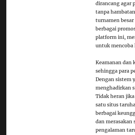
dirancang agar
tanpa hambatan,
turnamen besar 
berbagai promos
platform ini, m
untuk mencoba k
Keamanan dan k
sehingga para p
Dengan sistem y
menghadirkan s
Tidak heran jik
satu situs taruh
berbagai keungg
dan merasakan 
pengalaman taru