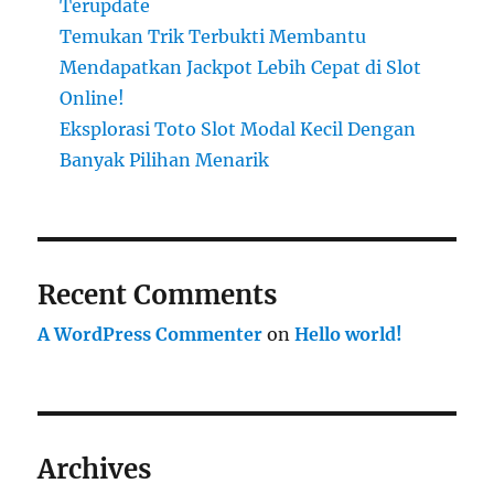
Terupdate
Temukan Trik Terbukti Membantu
Mendapatkan Jackpot Lebih Cepat di Slot
Online!
Eksplorasi Toto Slot Modal Kecil Dengan
Banyak Pilihan Menarik
Recent Comments
A WordPress Commenter
on
Hello world!
Archives