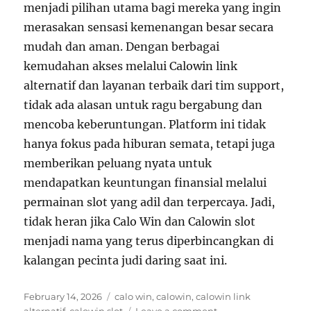
menjadi pilihan utama bagi mereka yang ingin
merasakan sensasi kemenangan besar secara
mudah dan aman. Dengan berbagai
kemudahan akses melalui Calowin link
alternatif dan layanan terbaik dari tim support,
tidak ada alasan untuk ragu bergabung dan
mencoba keberuntungan. Platform ini tidak
hanya fokus pada hiburan semata, tetapi juga
memberikan peluang nyata untuk
mendapatkan keuntungan finansial melalui
permainan slot yang adil dan terpercaya. Jadi,
tidak heran jika Calo Win dan Calowin slot
menjadi nama yang terus diperbincangkan di
kalangan pecinta judi daring saat ini.
Posted
Tags
February 14, 2026
calo win
,
calowin
,
calowin link
on
on