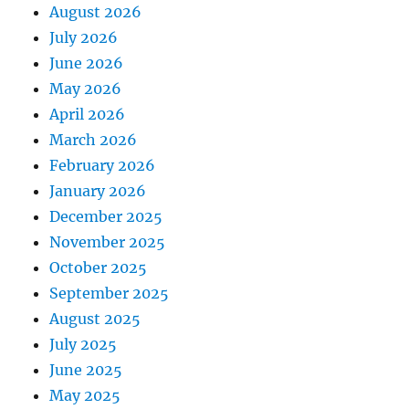
August 2026
July 2026
June 2026
May 2026
April 2026
March 2026
February 2026
January 2026
December 2025
November 2025
October 2025
September 2025
August 2025
July 2025
June 2025
May 2025