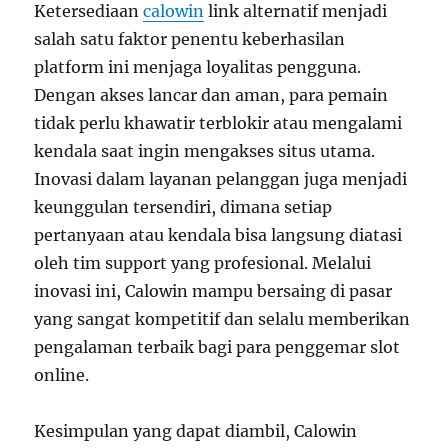
Ketersediaan
calowin
link alternatif menjadi
salah satu faktor penentu keberhasilan
platform ini menjaga loyalitas pengguna.
Dengan akses lancar dan aman, para pemain
tidak perlu khawatir terblokir atau mengalami
kendala saat ingin mengakses situs utama.
Inovasi dalam layanan pelanggan juga menjadi
keunggulan tersendiri, dimana setiap
pertanyaan atau kendala bisa langsung diatasi
oleh tim support yang profesional. Melalui
inovasi ini, Calowin mampu bersaing di pasar
yang sangat kompetitif dan selalu memberikan
pengalaman terbaik bagi para penggemar slot
online.
Kesimpulan yang dapat diambil, Calowin