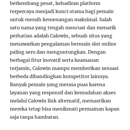
berkembang pesat, kehadiran platform
terpercaya menjadi kunci utama bagi pemain
untuk meraih kemenangan maksimal. Salah
satu nama yang tengah mencuat dan menarik
perhatian adalah Calowin, sebuah situs yang
menawarkan pengalaman bermain slot online
paling seru dan menguntungkan. Dengan
berbagai fitur inovatif serta keamanan
terjamin, Calowin mampu memberikan sensasi
berbeda dibandingkan kompetitor lainnya.
Banyak pemain yang merasa puas karena
layanan yang responsif dan kemudahan akses
melalui Calowin link alternatif, memastikan
mereka tetap bisa menikmati permainan kapan
saja tanpa hambatan.