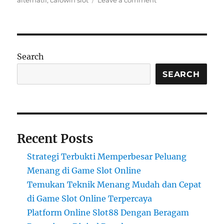
alternatif
,
calowin slot
Leave a comment
Bongkar
Rahasia
Slot
Paling
Menguntungkan
Search
untuk
Menang
SEARCH
Konsisten
Recent Posts
Strategi Terbukti Memperbesar Peluang
Menang di Game Slot Online
Temukan Teknik Menang Mudah dan Cepat
di Game Slot Online Terpercaya
Platform Online Slot88 Dengan Beragam