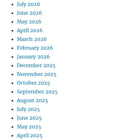
July 2026
June 2026
May 2026
April 2026
March 2026
February 2026
January 2026
December 2025
November 2025
October 2025
September 2025
August 2025
July 2025
June 2025
May 2025
April 2025