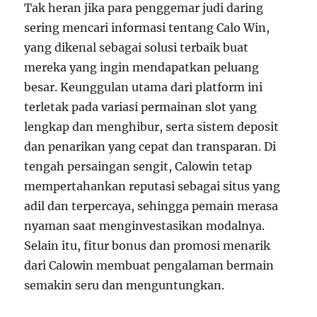
Tak heran jika para penggemar judi daring
sering mencari informasi tentang Calo Win,
yang dikenal sebagai solusi terbaik buat
mereka yang ingin mendapatkan peluang
besar. Keunggulan utama dari platform ini
terletak pada variasi permainan slot yang
lengkap dan menghibur, serta sistem deposit
dan penarikan yang cepat dan transparan. Di
tengah persaingan sengit, Calowin tetap
mempertahankan reputasi sebagai situs yang
adil dan terpercaya, sehingga pemain merasa
nyaman saat menginvestasikan modalnya.
Selain itu, fitur bonus dan promosi menarik
dari Calowin membuat pengalaman bermain
semakin seru dan menguntungkan.