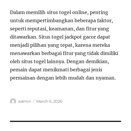
Dalam memilih situs togel online, penting
untuk mempertimbangkan beberapa faktor,
seperti reputasi, keamanan, dan fitur yang
ditawarkan. Situs togel jackpot gacor dapat
menjadi pilihan yang tepat, karena mereka
menawarkan berbagai fitur yang tidak dimiliki
oleh situs togel lainnya. Dengan demikian,
pemain dapat menikmati berbagai jenis
permainan dengan lebih mudah dan nyaman.
Author
Posted
admin
March 6, 2026
on