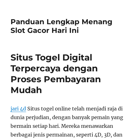
Panduan Lengkap Menang
Slot Gacor Hari Ini
Situs Togel Digital
Terpercaya dengan
Proses Pembayaran
Mudah
jari 4d
Situs togel online telah menjadi raja di
dunia perjudian, dengan banyak pemain yang
bermain setiap hari. Mereka menawarkan
berbagai jenis permainan, seperti 4D, 3D, dan