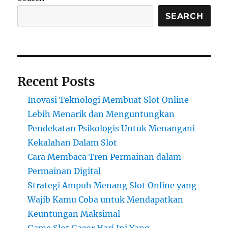
SEARCH
Recent Posts
Inovasi Teknologi Membuat Slot Online
Lebih Menarik dan Menguntungkan
Pendekatan Psikologis Untuk Menangani
Kekalahan Dalam Slot
Cara Membaca Tren Permainan dalam
Permainan Digital
Strategi Ampuh Menang Slot Online yang
Wajib Kamu Coba untuk Mendapatkan
Keuntungan Maksimal