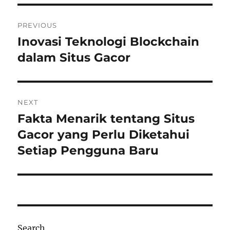
Post
PREVIOUS
navigation
Inovasi Teknologi Blockchain
Previous
post:
dalam Situs Gacor
NEXT
Fakta Menarik tentang Situs
Next
post:
Gacor yang Perlu Diketahui
Setiap Pengguna Baru
Search