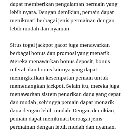
dapat memberikan pengalaman bermain yang
lebih nyata. Dengan demikian, pemain dapat
menikmati berbagai jenis permainan dengan
lebih mudah dan nyaman.
Situs togel jackpot gacor juga menawarkan
berbagai bonus dan promosi yang menarik.
Mereka menawarkan bonus deposit, bonus
referal, dan bonus lainnya yang dapat
meningkatkan kesempatan pemain untuk
memenangkan jackpot. Selain itu, mereka juga
menawarkan sistem penarikan dana yang cepat
dan mudah, sehingga pemain dapat menarik
dana dengan lebih mudah. Dengan demikian,
pemain dapat menikmati berbagai jenis
permainan dengan lebih mudah dan nyaman.