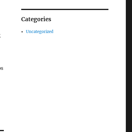
Categories
Uncategorized
g
ps