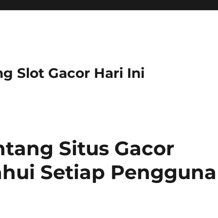
Slot Gacor Hari Ini
ntang Situs Gacor
ahui Setiap Pengguna