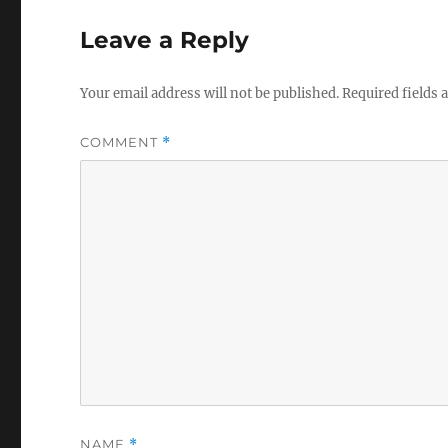
Leave a Reply
Your email address will not be published.
Required fields
COMMENT
*
NAME
*