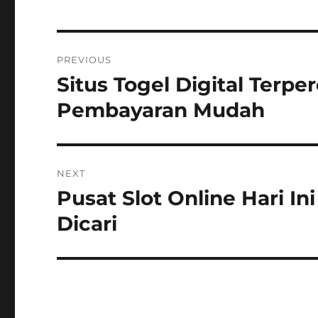
Post
PREVIOUS
navigation
Situs Togel Digital Terp
Previous
post:
Pembayaran Mudah
NEXT
Pusat Slot Online Hari I
Next
post:
Dicari