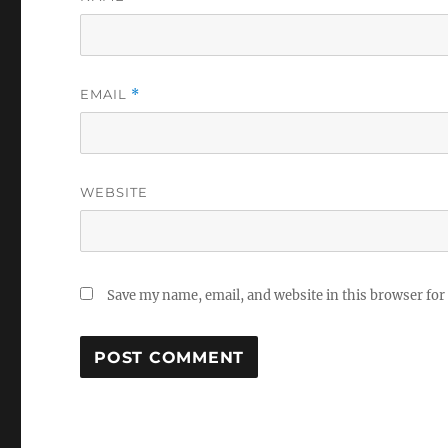
EMAIL
*
WEBSITE
Save my name, email, and website in this browser for