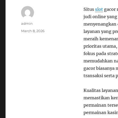
Situs
slot
gacor 
judi online ya
Author
admin
menyenangkan d
Posted
March 8, 2026
layanan yang pr
on
meraih kemenan
prioritas utama
fokus pada stra
memudahkan navi
gacor biasanya 
transaksi serta
Kualitas layanan
memastikan ken
permainan tersed
permainan kasin