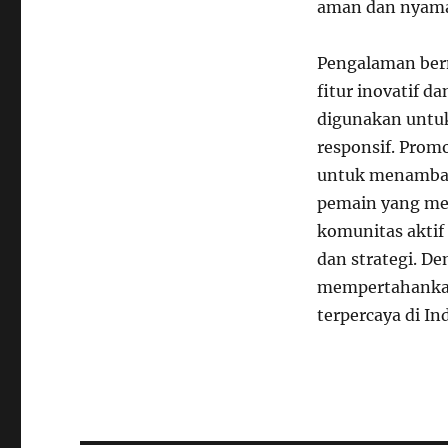
aman dan nyam
Pengalaman berm
fitur inovatif d
digunakan untu
responsif. Prom
untuk menambah
pemain yang me
komunitas aktif
dan strategi. D
mempertahankan 
terpercaya di In