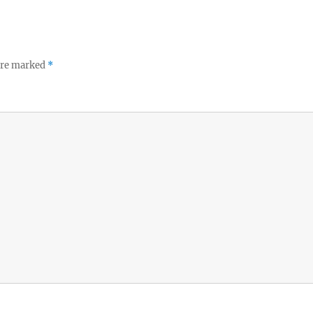
 are marked
*