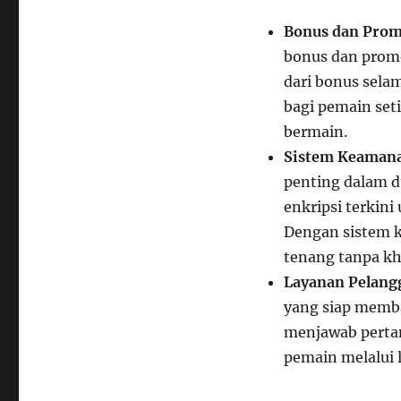
Bonus dan Prom
bonus dan prom
dari bonus sela
bagi pemain se
bermain.
Sistem Keamana
penting dalam d
enkripsi terkini
Dengan sistem 
tenang tanpa kh
Layanan Pelang
yang siap memba
menjawab perta
pemain melalui l