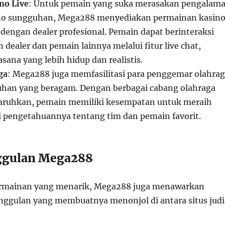
no Live
: Untuk pemain yang suka merasakan pengalam
ino sungguhan, Mega288 menyediakan permainan kasin
dengan dealer profesional. Pemain dapat berinteraksi
dealer dan pemain lainnya melalui fitur live chat,
ana yang lebih hidup dan realistis.
ga
: Mega288 juga memfasilitasi para penggemar olahra
uhan yang beragam. Dengan berbagai cabang olahraga
taruhkan, pemain memiliki kesempatan untuk meraih
 pengetahuannya tentang tim dan pemain favorit.
nggulan Mega288
ermainan yang menarik, Mega288 juga menawarkan
unggulan yang membuatnya menonjol di antara situs judi