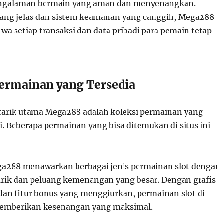
ngalaman bermain yang aman dan menyenangkan.
yang jelas dan sistem keamanan yang canggih, Mega288
a setiap transaksi dan data pribadi para pemain tetap
ermainan yang Tersedia
 tarik utama Mega288 adalah koleksi permainan yang
i. Beberapa permainan yang bisa ditemukan di situs ini
ga288 menawarkan berbagai jenis permainan slot denga
ik dan peluang kemenangan yang besar. Dengan grafis
n fitur bonus yang menggiurkan, permainan slot di
emberikan kesenangan yang maksimal.