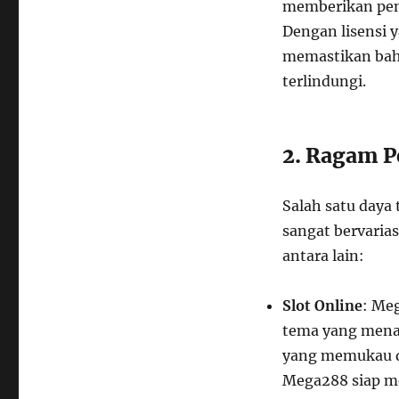
memberikan pe
Dengan lisensi 
memastikan bahw
terlindungi.
2. Ragam P
Salah satu daya
sangat bervarias
antara lain:
Slot Online
: Me
tema yang menar
yang memukau da
Mega288 siap m