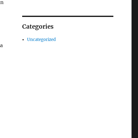
an
o
Categories
Uncategorized
ga