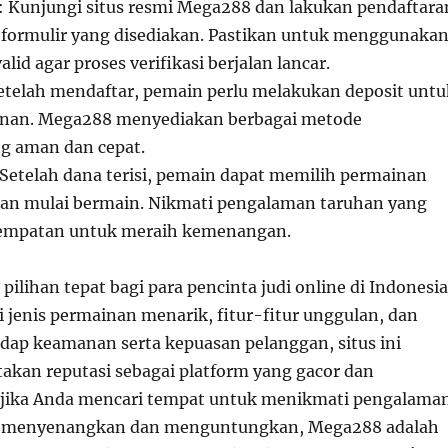
: Kunjungi situs resmi Mega288 dan lakukan pendaftara
formulir yang disediakan. Pastikan untuk menggunaka
lid agar proses verifikasi berjalan lancar.
Setelah mendaftar, pemain perlu melakukan deposit untu
nan. Mega288 menyediakan berbagai metode
g aman dan cepat.
 Setelah dana terisi, pemain dapat memilih permainan
dan mulai bermain. Nikmati pengalaman taruhan yang
sempatan untuk meraih kemenangan.
ilihan tepat bagi para pencinta judi online di Indonesia
 jenis permainan menarik, fitur-fitur unggulan, dan
ap keamanan serta kepuasan pelanggan, situs ini
takan reputasi sebagai platform yang gacor dan
i, jika Anda mencari tempat untuk menikmati pengalama
ng menyenangkan dan menguntungkan, Mega288 adalah