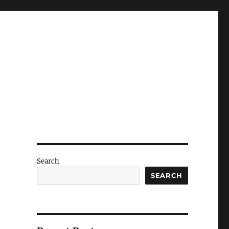
Search
SEARCH