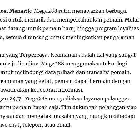
osi Menarik
: Mega288 rutin menawarkan berbagai
osi untuk menarik dan mempertahankan pemain. Mulai
mat datang untuk pemain baru, hingga program loyalitas
tia, semua dirancang untuk meningkatkan pengalaman
n yang Terpercaya
: Keamanan adalah hal yang sangat
unia judi online. Mega288 menggunakan teknologi
 untuk melindungi data pribadi dan transaksi pemain.
keamanan yang ketat, pemain dapat bermain dengan
awatir akan kebocoran informasi.
gan 24/7
: Mega288 menyediakan layanan pelanggan
ntu pemain kapan saja. Tim dukungan pelanggan siap
nyaan dan mengatasi masalah yang mungkin dihadapi
ive chat, telepon, atau email.