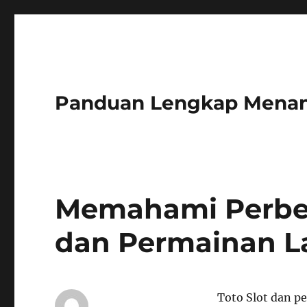
Panduan Lengkap Menang 
Memahami Perbed
dan Permainan L
Toto Slot dan p