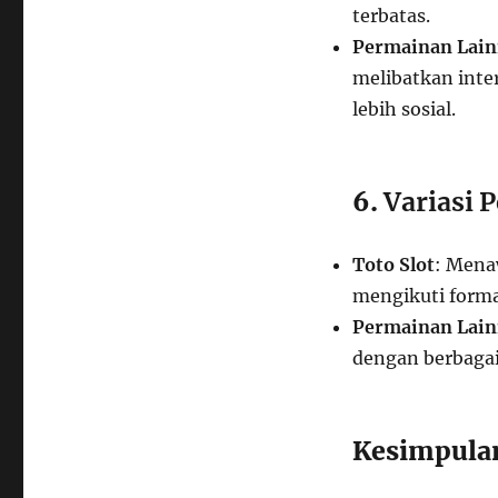
terbatas.
Permainan Lain
melibatkan inte
lebih sosial.
6.
Variasi 
Toto Slot
: Mena
mengikuti forma
Permainan Lain
dengan berbagai 
Kesimpula