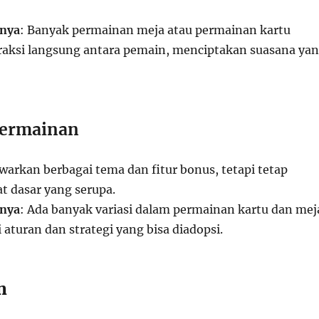
nya
: Banyak permainan meja atau permainan kartu
raksi langsung antara pemain, menciptakan suasana ya
Permainan
warkan berbagai tema dan fitur bonus, tetapi tetap
t dasar yang serupa.
nya
: Ada banyak variasi dalam permainan kartu dan mej
aturan dan strategi yang bisa diadopsi.
n