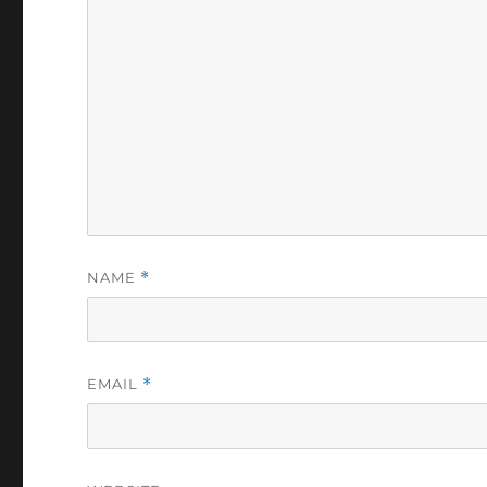
NAME
*
EMAIL
*