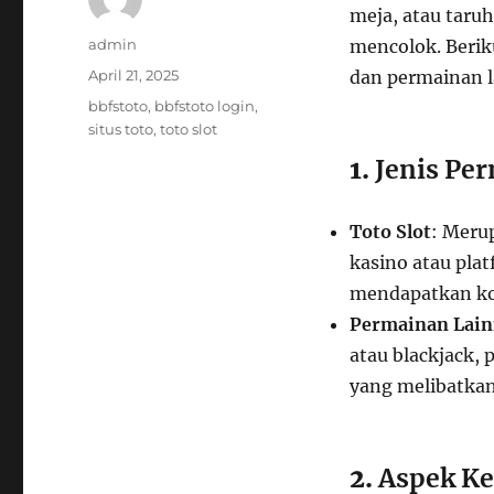
meja, atau taru
Author
admin
mencolok. Berik
Posted
April 21, 2025
dan permainan l
on
Tags
bbfstoto
,
bbfstoto login
,
situs toto
,
toto slot
1.
Jenis Pe
Toto Slot
: Meru
kasino atau pla
mendapatkan ko
Permainan Lain
atau blackjack, 
yang melibatkan 
2.
Aspek Ke