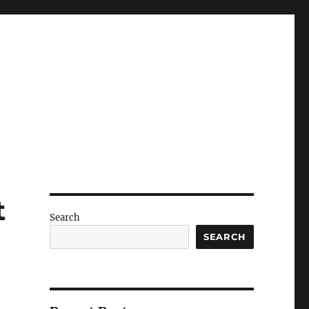
t
Search
SEARCH