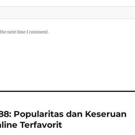
 the next time I comment.
8: Popularitas dan Keseruan
ine Terfavorit