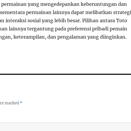
ah permainan yang mengedepankan keberuntungan dan
sementara permainan lainnya dapat melibatkan strategi
n interaksi sosial yang lebih besar. Pilihan antara Toto
nan lainnya tergantung pada preferensi pribadi pemain
gan, keterampilan, dan pengalaman yang diinginkan.
 are marked
*