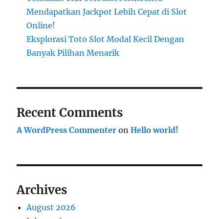
Mendapatkan Jackpot Lebih Cepat di Slot
Online!
Eksplorasi Toto Slot Modal Kecil Dengan
Banyak Pilihan Menarik
Recent Comments
A WordPress Commenter
on
Hello world!
Archives
August 2026