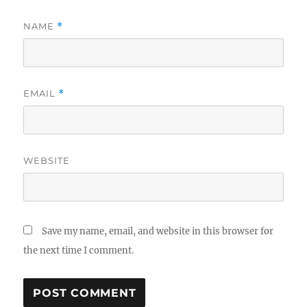
NAME
*
EMAIL
*
WEBSITE
Save my name, email, and website in this browser for
the next time I comment.