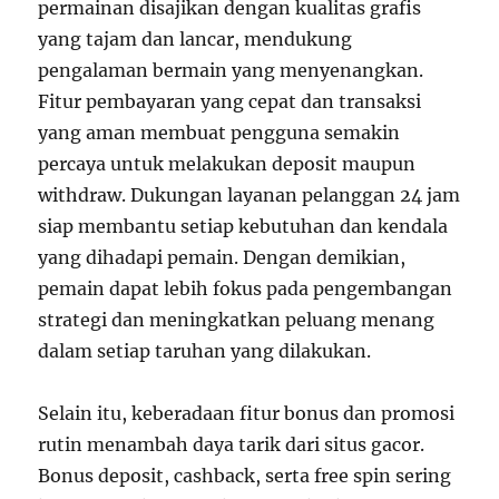
permainan disajikan dengan kualitas grafis
yang tajam dan lancar, mendukung
pengalaman bermain yang menyenangkan.
Fitur pembayaran yang cepat dan transaksi
yang aman membuat pengguna semakin
percaya untuk melakukan deposit maupun
withdraw. Dukungan layanan pelanggan 24 jam
siap membantu setiap kebutuhan dan kendala
yang dihadapi pemain. Dengan demikian,
pemain dapat lebih fokus pada pengembangan
strategi dan meningkatkan peluang menang
dalam setiap taruhan yang dilakukan.
Selain itu, keberadaan fitur bonus dan promosi
rutin menambah daya tarik dari situs gacor.
Bonus deposit, cashback, serta free spin sering