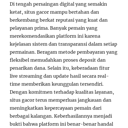
Di tengah persaingan digital yang semakin
ketat, situs gacor mampu bertahan dan
berkembang berkat reputasi yang kuat dan
pelayanan prima. Banyak pemain yang
merekomendasikan platform ini karena
kejelasan sistem dan transparansi dalam setiap
permainan. Beragam metode pembayaran yang
fleksibel memudahkan proses deposit dan
penarikan dana. Selain itu, keberadaan fitur
live streaming dan update hasil secara real-
time memberikan keunggulan tersendiri.
Dengan komitmen terhadap kualitas layanan,
situs gacor terus memperluas jangkauan dan
meningkatkan kepercayaan pemain dari
berbagai kalangan. Keberhasilannya menjadi
bukti bahwa platform ini benar-benar handal