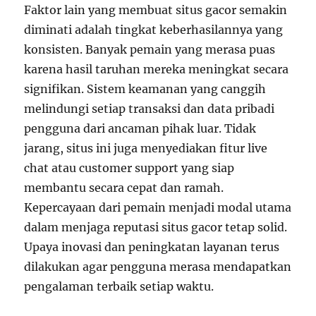
Faktor lain yang membuat situs gacor semakin
diminati adalah tingkat keberhasilannya yang
konsisten. Banyak pemain yang merasa puas
karena hasil taruhan mereka meningkat secara
signifikan. Sistem keamanan yang canggih
melindungi setiap transaksi dan data pribadi
pengguna dari ancaman pihak luar. Tidak
jarang, situs ini juga menyediakan fitur live
chat atau customer support yang siap
membantu secara cepat dan ramah.
Kepercayaan dari pemain menjadi modal utama
dalam menjaga reputasi situs gacor tetap solid.
Upaya inovasi dan peningkatan layanan terus
dilakukan agar pengguna merasa mendapatkan
pengalaman terbaik setiap waktu.