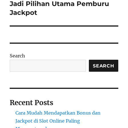
post:
Jadi Pilihan Utama Pemburu
Jackpot
Search
SEARCH
Recent Posts
Cara Mudah Mendapatkan Bonus dan
Jackpot di Slot Online Paling