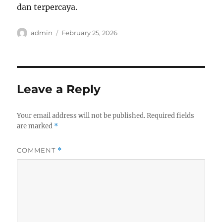
dan terpercaya.
Author
Posted
admin
February 25, 2026
on
Leave a Reply
Your email address will not be published.
Required fields
are marked
*
COMMENT
*